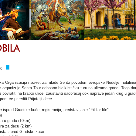
BILA
00
 Organizacija i Savet za mlade Senta povodom evropske Nedelje mobilinos
 organizuje Senta Tour odnosno biciklističku turu na ulicama grada. Toga da
će povratiti na kratko ulice, zaustaviti saobraćaj dok naprave jedan krug u grad
m će prirediti Prijatelji dece.
e ispred Gradske kuće, registracija, predstavljanje "Fit for life"
or
ura u gradu (10km)
tura za decu (2 km)
lista ispred Gradske kuće