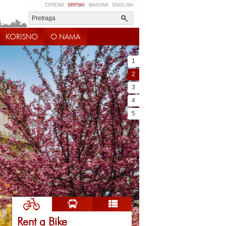
СРПСКИ
SRPSKI
MAGYAR
ENGLISH
KORISNO
O NAMA
1
2
3
4
5
Rent a Bike