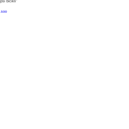
ši bicikli"
z.soo