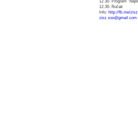
12.30- Program "Najlep
12.30- Ručak
Info:
http://fb.me/zis
zisz.soo@gmail.com