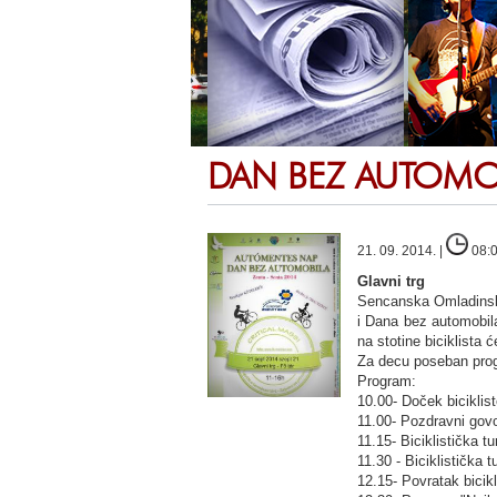
DAN BEZ AUTOMO
21. 09. 2014. |
08:
Glavni trg
Sencanska Omladinska
i Dana bez automobila
na stotine biciklista 
Za decu poseban progra
Program:
10.00- Doček biciklist
11.00- Pozdravni gov
11.15- Biciklistička t
11.30 - Biciklistička 
12.15- Povratak bicik