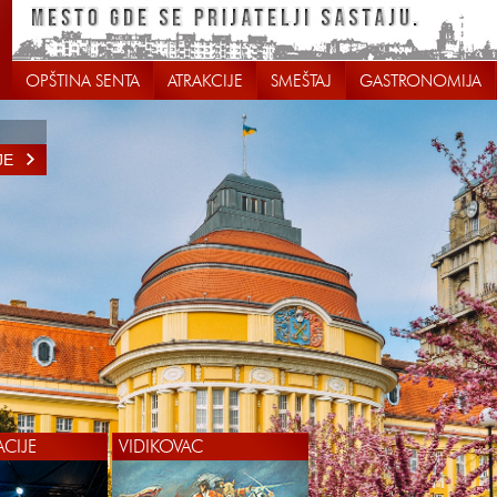
OPŠTINA SENTA
ATRAKCIJE
SMEŠTAJ
GASTRONOMIJA
JE
ACIJE
VIDIKOVAC