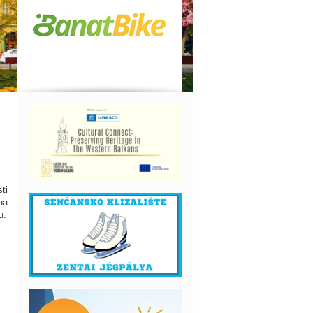
ti
na
u.