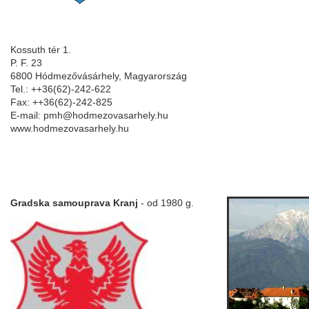
Kossuth tér 1.
P. F. 23
6800 Hódmezővásárhely, Magyarország
Tel.: ++36(62)-242-622
Fax: ++36(62)-242-825
E-mail: pmh@hodmezovasarhely.hu
www.hodmezovasarhely.hu
Gradska samouprava Kranj
- od 1980 g.