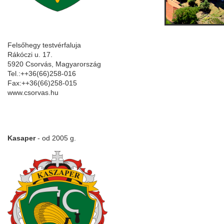
Felsőhegy testvérfaluja
Rákóczi u. 17.
5920 Csorvás, Magyarország
Tel.:++36(66)258-016
Fax:++36(66)258-015
www.csorvas.hu
Kasaper
- od 2005 g.