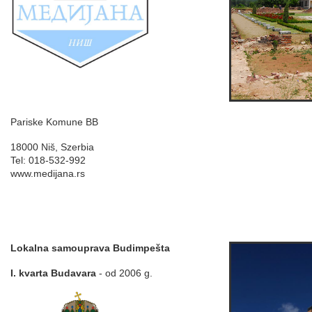
Pariske Komune BB
18000 Niš, Szerbia
Tel: 018-532-992
www.medijana.rs
Lokalna samouprava Budimpešta
I.
kvarta Budavara
- od 2006 g.