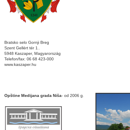
Bratsko selo Gornji Breg
Szent Gellért tér 1..
5948 Kaszaper, Magyarország
Telefon/fax: 06 68 423-000
www.kaszaper.hu
Opštine Medijana grada Niša
- od 2006 g.