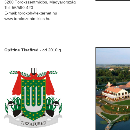
5200 Törökszentmiklós, Magyarország
Tel: 56/590-420
E-mail: torokph@externet.hu
www.torokszentmiklos.hu
Opštine Tisafired
- od 2010 g.