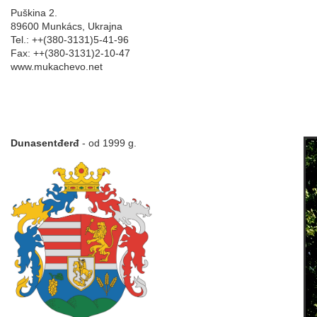
Puškina 2.
89600 Munkács, Ukrajna
Tel.: ++(380-3131)5-41-96
Fax: ++(380-3131)2-10-47
www.mukachevo.net
Dunasentđerđ
- od 1999 g.