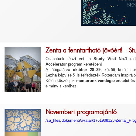
Zenta a fenntartható jövőért! - Stu
Csapatunk részt vett a
Study Visit No.1
rott
Accelerator
program keretében!
A látogatásra
október 28–29.
között került so
Lezha
képviselői is felfedezték Rotterdam inspiráló 
Külön köszönjük
mentorunk vendégszeretetét és
élmény sikeréhez.
Novemberi programajánló
/sa_files/dokumenti/avatar/1761908323-Zentai_Pr