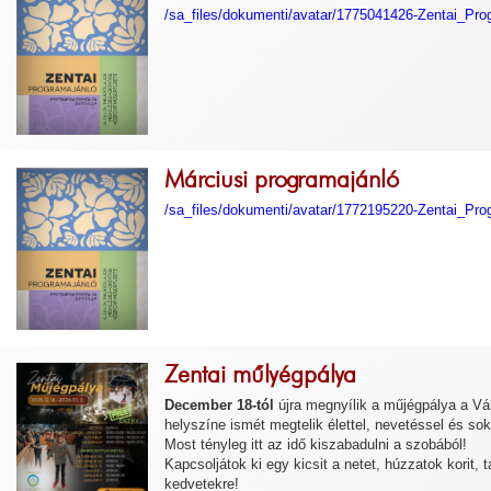
/sa_files/dokumenti/avatar/1775041426-Zentai_Prog
Márciusi programajánló
/sa_files/dokumenti/avatar/1772195220-Zentai_Pr
Zentai műlyégpálya
December 18-tól
újra megnyílik a műjégpálya a Vá
helyszíne ismét megtelik élettel, nevetéssel és s
Most tényleg itt az idő kiszabadulni a szobából!
Kapcsoljátok ki egy kicsit a netet, húzzatok korit
kedvetekre!