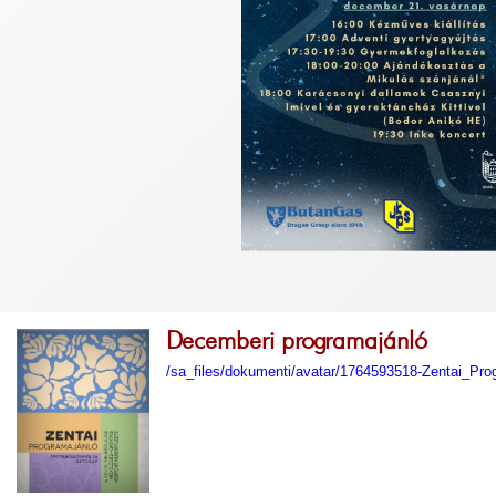
Decemberi programajánló
/sa_files/dokumenti/avatar/1764593518-Zentai_Pr