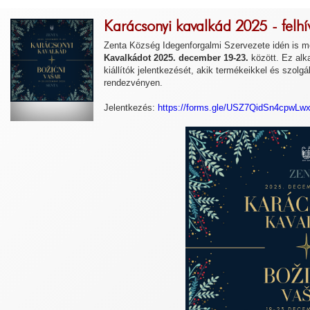
Karácsonyi kavalkád 2025 - felhív
Zenta Község Idegenforgalmi Szervezete idén is me
Kavalkádot 2025. december 19-23.
között. Ez alk
kiállítók jelentkezését, akik termékeikkel és szolg
rendezvényen.
Jelentkezés:
https://forms.gle/USZ7QidSn4cpwLw