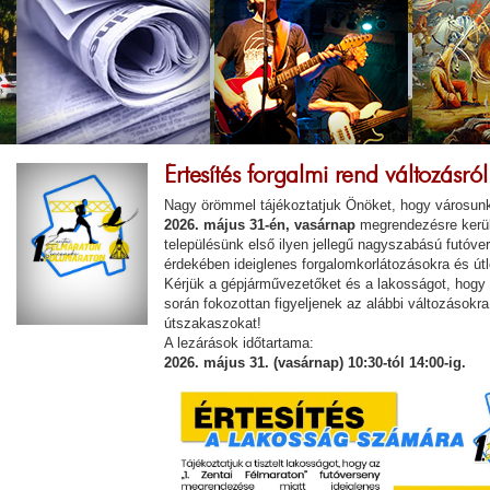
Értesítés forgalmi rend változásról
Nagy örömmel tájékoztatjuk Önöket, hogy városunk
2026. május 31-én, vasárnap
megrendezésre kerü
településünk első ilyen jellegű nagyszabású futóv
érdekében ideiglenes forgalomkorlátozásokra és útl
Kérjük a gépjárművezetőket és a lakosságot, hogy 
során fokozottan figyeljenek az alábbi változásokra,
útszakaszokat!
A lezárások időtartama:
2026. május 31. (vasárnap) 10:30-tól 14:00-ig.