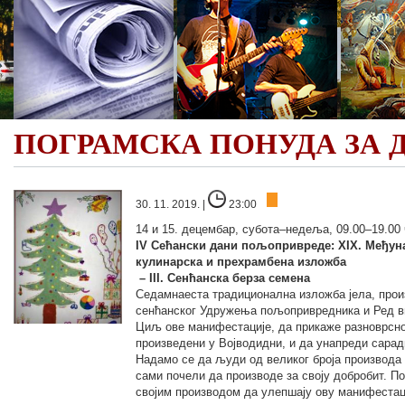
ПОГРАМСКА ПОНУДА ЗА 
30. 11. 2019. |
23:00
14 и 15. децембар, субота–недеља, 09.00–19.00
IV Сећански дани пољопривреде: XIX. Међуна
кулинарска и прехрамбена изложба
– III. Сенћанска берза семена
Седамнаеста традиционална изложба јела, произ
сенћанског Удружења пољопривредника и Ред ви
Циљ ове манифестације, да прикаже разноврснос
произведени у Војводидни, и да унапреди сара
Надамо се да људи од великог броја производа
сами почели да производе за своју добробит. По
својим производом да улепшају ову манифестац