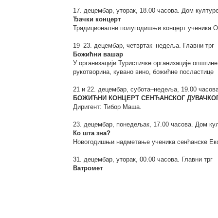
17. децембар, уторак, 18.00 часова. Дом култур
Ђачки концерт
Традиционални полугодишњи концерт ученика О
19–23. децембар, четвртак–недеља. Главни трг
Божићни вашар
У организацији Туристичке организације општине
рукотворина, кувано вино, божићне посластице
21 и 22. децембар, субота–недеља, 19.00 часов
БОЖИЋНИ КОНЦЕРТ CЕНЋАНСКОГ ДУВАЧКО
Диригент: Тибор Маша.
23. децембар, понедељак, 17.00 часова. Дом ку
Ко шта зна?
Новогодишњи надметање ученика сенћанске Еко
31. децембар, уторак, 00.00 часова. Главни трг
Ватромет