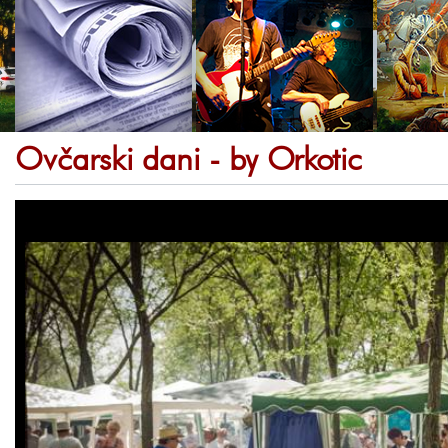
Ovčarski dani - by Orkotic