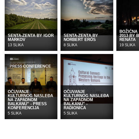
BOŽIĆNA
SENTA-ZENTA BY IGOR
SENTA-ZENTA BY
2013 BY 
MARKOV
NORBERT ERŐS
RENÁTA
13 SLIKA
8 SLIKA
19 SLIKA
OČUVANJE
OČUVANJE
KULTURNOG NASLEĐA
KULTURNOG NASLEĐA
NA ZAPADNOM
NA ZAPADNOM
BALKANU” - PRESS
BALKANU” -
KONFERENCIJA
RADIONICA
5 SLIKA
5 SLIKA