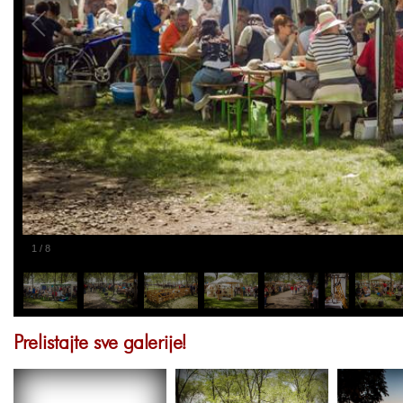
1
/
8
Prelistajte sve galerije!