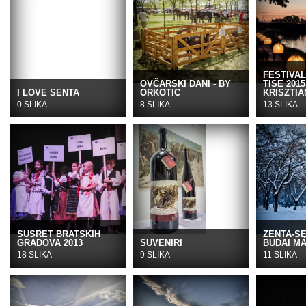
FESTIVA
OVČARSKI DANI - BY
TISE 2015
I LOVE SENTA
ORKOTIC
KRISZTIA
0 SLIKA
8 SLIKA
13 SLIKA
SUSRET BRATSKIH
ZENTA-S
GRADOVA 2013
SUVENIRI
BUDAI M
18 SLIKA
9 SLIKA
11 SLIKA