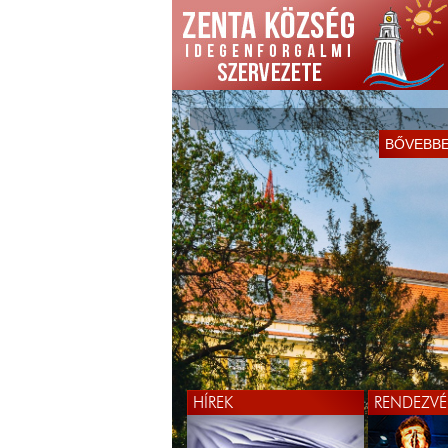
KÖSZÖNTJÜK ÖNÖKET
BŐVEBB
WEBOLDALUNKON!
BŐVEBB
HÍREK
RENDEZVÉ