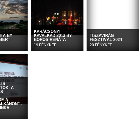
KARÁCSONYI
NTA BY
KAVALKÁD 2013 BY
TISZAVIRÁG
BERT
BOROS RENÁTA
FESZTIVÁL 2024
19 FÉNYKÉP
20 FÉNYKÉP
LIS
TOK: A
IS
E A
ALKÁNON” -
UNKA