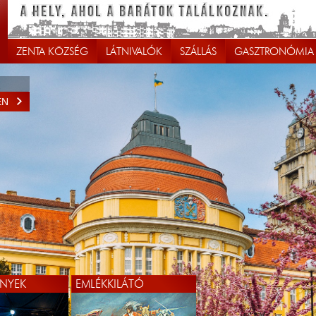
ZENTA KÖZSÉG
LÁTNIVALÓK
SZÁLLÁS
GASZTRONÓMIA
EN
EN
NYEK
EMLÉKKILÁTÓ