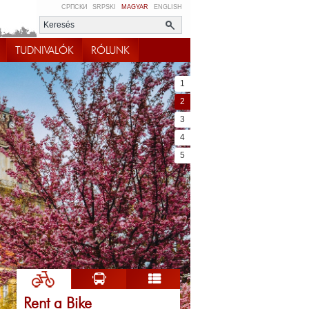
СРПСКИ
SRPSKI
MAGYAR
ENGLISH
TUDNIVALÓK
RÓLUNK
1
2
3
4
5
Rent a Bike