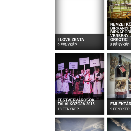
NEMZETKÖ
BIRKANYÍR
BIRKAPÖR
VERSENY -
I LOVE ZENTA
ORKOTIC
0 FÉNYKÉP
8 FÉNYKÉP
TESTVÉRVÁROSOK
TALÁLKOZÓJA 2013
EMLÉKTÁ
18 FÉNYKÉP
9 FÉNYKÉP