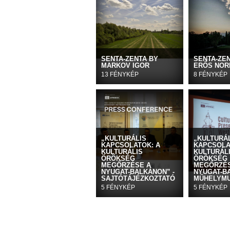
SENTA-ZENTA BY
SENTA-ZE
MARKOV IGOR
ERŐS NOR
13 FÉNYKÉP
8 FÉNYKÉP
„KULTURÁLIS
„KULTURÁ
KAPCSOLATOK: A
KAPCSOLA
KULTURÁLIS
KULTURÁL
ÖRÖKSÉG
ÖRÖKSÉG
MEGŐRZÉSE A
MEGŐRZÉS
NYUGAT-BALKÁNON” -
NYUGAT-B
SAJTÓTÁJÉZKOZTATÓ
MŰHELYM
5 FÉNYKÉP
5 FÉNYKÉP