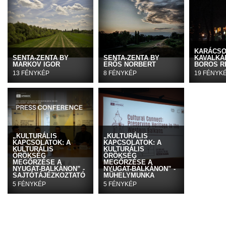
KARÁCSO
SENTA-ZENTA BY
SENTA-ZENTA BY
KAVALKÁD
MARKOV IGOR
ERŐS NORBERT
BOROS R
13 FÉNYKÉP
8 FÉNYKÉP
19 FÉNYK
„KULTURÁLIS
„KULTURÁLIS
KAPCSOLATOK: A
KAPCSOLATOK: A
KULTURÁLIS
KULTURÁLIS
ÖRÖKSÉG
ÖRÖKSÉG
MEGŐRZÉSE A
MEGŐRZÉSE A
NYUGAT-BALKÁNON” -
NYUGAT-BALKÁNON” -
SAJTÓTÁJÉZKOZTATÓ
MŰHELYMUNKA
5 FÉNYKÉP
5 FÉNYKÉP