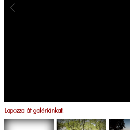
Lapozza át galériánkat!