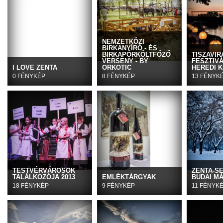
NEMZETKÖZI
BIRKANYÍRÓ - ÉS
BIRKAPÖRKÖLTFŐZŐ
TISZAVIR
VERSENY - BY
FESZTIVÁ
I LOVE ZENTA
ORKOTIC
HEREDI K
0 FÉNYKÉP
8 FÉNYKÉP
13 FÉNYK
TESTVÉRVÁROSOK
ZENTA-S
TALÁLKOZÓJA 2013
EMLÉKTÁRGYAK
BUDAI M
18 FÉNYKÉP
9 FÉNYKÉP
11 FÉNYK