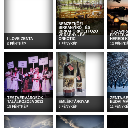
NEMZETKÖZI
BIRKANYÍRÓ - ÉS
BIRKAPÖRKÖLTFŐZŐ
TISZAVIR
VERSENY - BY
FESZTIVÁ
I LOVE ZENTA
ORKOTIC
HEREDI K
0 FÉNYKÉP
8 FÉNYKÉP
13 FÉNYK
TESTVÉRVÁROSOK
ZENTA-S
TALÁLKOZÓJA 2013
EMLÉKTÁRGYAK
BUDAI M
18 FÉNYKÉP
9 FÉNYKÉP
11 FÉNYK