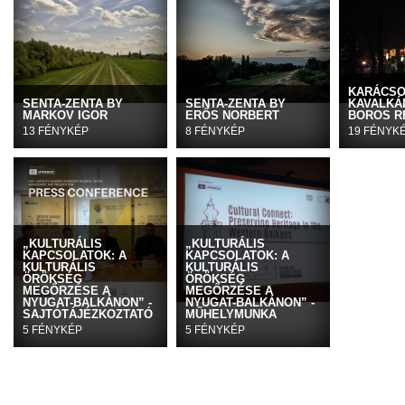
KARÁCSO
SENTA-ZENTA BY
SENTA-ZENTA BY
KAVALKÁD
MARKOV IGOR
ERŐS NORBERT
BOROS R
13 FÉNYKÉP
8 FÉNYKÉP
19 FÉNYK
„KULTURÁLIS
„KULTURÁLIS
KAPCSOLATOK: A
KAPCSOLATOK: A
KULTURÁLIS
KULTURÁLIS
ÖRÖKSÉG
ÖRÖKSÉG
MEGŐRZÉSE A
MEGŐRZÉSE A
NYUGAT-BALKÁNON” -
NYUGAT-BALKÁNON” -
SAJTÓTÁJÉZKOZTATÓ
MŰHELYMUNKA
5 FÉNYKÉP
5 FÉNYKÉP