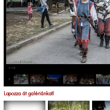
1
/
13
Lapozza át galériánkat!