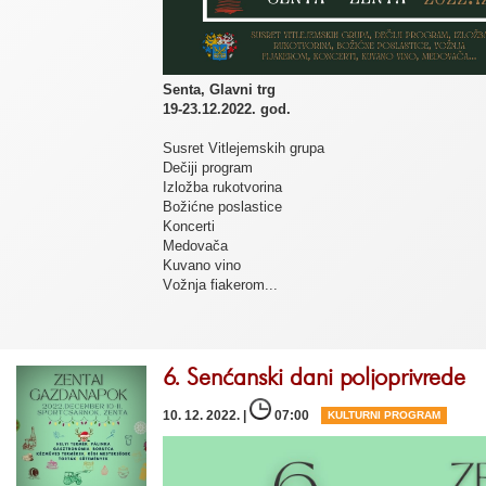
Senta, Glavni trg
19-23.12.2022. god.
Susret Vitlejemskih grupa
Dečiji program
Izložba rukotvorina
Božićne poslastice
Koncerti
Medovača
Kuvano vino
Vоžnja fiakerom...
6. Senćanski dani poljoprivrede
10. 12. 2022. |
07:00
KULTURNI PROGRAM