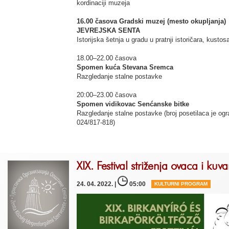
kordinaciji muzeja
16.00 časova Gradski muzej (mesto okupljanja)
JEVREJSKA SENTA
Istorijska šetnja u gradu u pratnji istoričara, kustos
18.00–22.00 časova
Spomen kuća Stevana Sremca
Razgledanje stalne postavke
20:00–23.00 časova
Spomen vidikovac Senćanske bitke
Razgledanje stalne postavke (broj posetilaca je ogr
024/817-818)
XIX. Festival striženja ovaca i ku
24. 04. 2022. |
05:00
KULTURNI PROGRAM