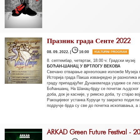
Празник града Сенте 2022
08. 09. 2022. |
16:00
KULTURNI PROGRAM
8. септембар, четвртак, 18.00 ч: Градски музеј
БОЋАН-ШАНАЦ У ВРТЛОГУ ВЕКОВА
Свечано отварање археолошке изложбе Музеја 
Историја града Пакша изванредно је разнолика 
граду припадајућег Дунакемледа уздиже се лесна
Боћаншанц. На Шанац-брду се почетак људског
доба, док је касније, у римско доба, ту стајао во
Ракоцијевог устанка Куруци ту закратко подигли
подручје брда су све до почетка ископавања, а 
ÁRKÁD Green Future Festival - 2