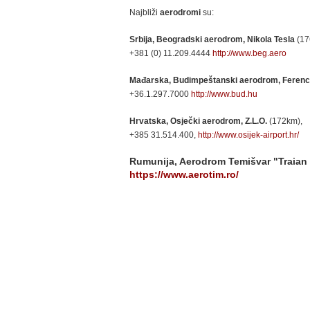
Najbliži
aerodromi
su:
Srbija, Beogradski aerodrom, Nikola Tesla
(17
+381 (0) 11.209.4444
http://www.beg.aero
Mađarska, Budimpeštanski aerodrom, Ferenc 
+36.1.297.7000
http://www.bud.hu
Hrvatska, Osječki aerodrom, Z.L.O.
(172km),
+385 31.514.400,
http://www.osijek-airport.hr/
Rumunija, Aerodrom Temišvar "Traian 
https://www.aerotim.ro/