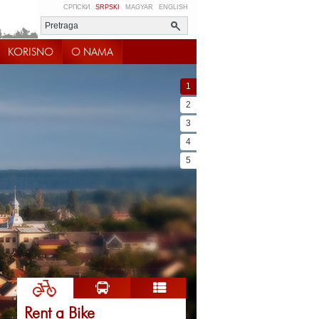
СРПСКИ
SRPSKI
MAGYAR
ENGLISH
KORISNO
O NAMA
1
2
3
4
5
Rent a Bike