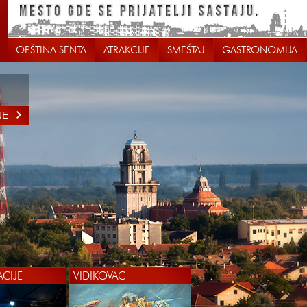
OPŠTINA SENTA
ATRAKCIJE
SMEŠTAJ
GASTRONOMIJA
JE
ACIJE
VIDIKOVAC