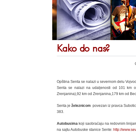
Kako do nas?
Opština Senta se nalazi u severnom delu Vojvo
Senta se nalazi na udaljenosti od 101 km
Zrenjanina),92 km od Zrenjanina,179 km od Be
Senta je
železnicom
povezan iz pravca Subotice
383.
Autobusima
koji saobraćaju na redovnim linijama
na sajtu Autobuske stanice Sente:
http://www.se