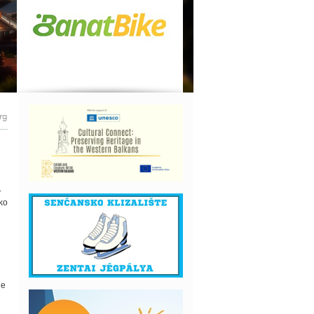
rg
.
ko
je