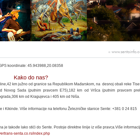
‹‹
www.sentainfo.o
GPS koordinate: 45.943988,20.08358
Kako do nas?
dine,42 km južno od granice sa Republikom Mađarskom, na desnoj obali reke Tise
 od Novog Sada (putnim pravcem E75),182 km od Vršca (putnim pravcem pre
ograda,306 km od Kragujevca i 405 km od Niša.
 i Kikinde. Više informacije na telefonu Železničke stanice Sente: +381 0 24 815
 je takođe lako stići do Sente. Postoje direktne linije iz više pravca.Više informaci
vertrans-senta.co.rs/index.php