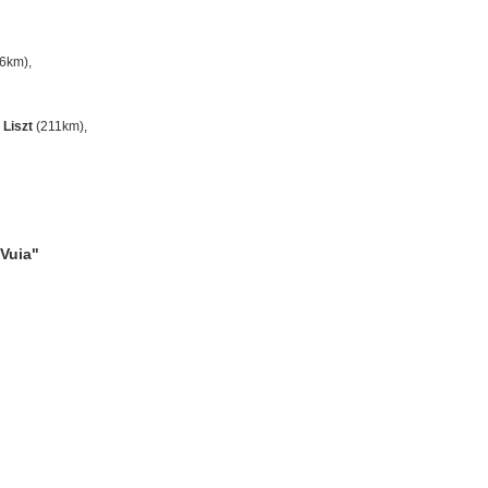
6km),
Liszt
(211km),
Vuia"