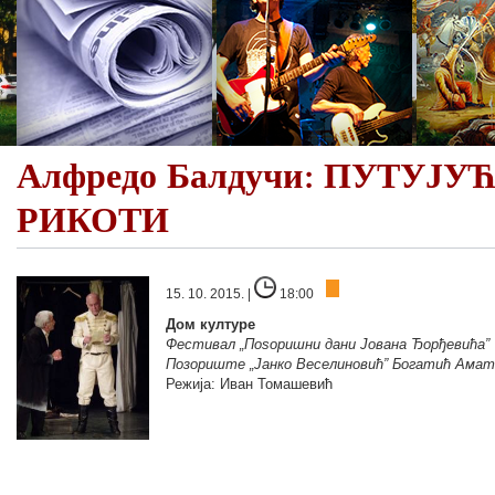
Алфредо Балдучи: ПУТУЈ
РИКОТИ
15. 10. 2015. |
18:00
Дом културе
Фестивал „Поѕоришни дани Јована Ђорђевића”
Позориште „Јанко Веселиновић” Богатић Ама
Режија: Иван Томашевић