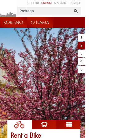
СРПСКИ
SRPSKI
MAGYAR
ENGLISH
KORISNO
O NAMA
1
2
3
4
5
Rent a Bike