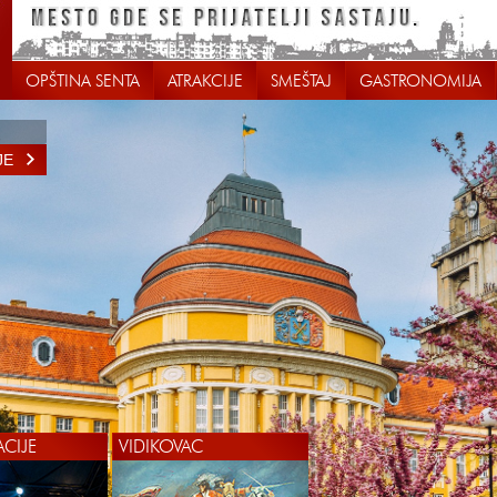
OPŠTINA SENTA
ATRAKCIJE
SMEŠTAJ
GASTRONOMIJA
JE
ACIJE
VIDIKOVAC