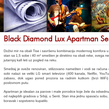
Black Diamond Lux Apartman Se
Doživi mir na obali Tise i savršenu kombinaciju modernog komfora 
stan sa 1,5 sobe i 40 m² smešten je direktno na obali reke, svega ne
jutarnjoj kafi leti uz pogled na reku.
Smeštaj je sveže renoviran, stilizovano namešten i vodi se računa 
sobi nalazi se veliki LG smart televizor (400 kanala, Netflix, You
zabavu, dok ugao pored prozora sa radnim kutkom (brzi WiFi)
poslovnom putu.
Apartman je idealan za parove i male porodice koje žele da odsed
od najlepših gradova u Srbiji, u Senti. Stan ima jednu spavaću sobu
boravak i sopstveno kupatilo.