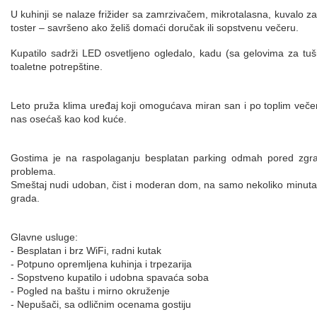
U kuhinji se nalaze frižider sa zamrzivačem, mikrotalasna, kuvalo za 
toster – savršeno ako želiš domaći doručak ili sopstvenu večeru.
Kupatilo sadrži LED osvetljeno ogledalo, kadu (sa gelovima za tu
toaletne potrepštine.
Leto pruža klima uređaj koji omogućava miran san i po toplim večer
nas osećaš kao kod kuće.
Gostima je na raspolaganju besplatan parking odmah pored zgra
problema.
Smeštaj nudi udoban, čist i moderan dom, na samo nekoliko minuta h
grada.
Glavne usluge:
- Besplatan i brz WiFi, radni kutak
- Potpuno opremljena kuhinja i trpezarija
- Sopstveno kupatilo i udobna spavaća soba
- Pogled na baštu i mirno okruženje
- Nepušači, sa odličnim ocenama gostiju