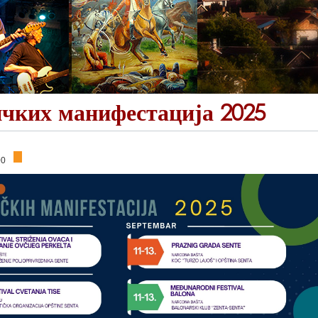
чких манифестација 2025
00