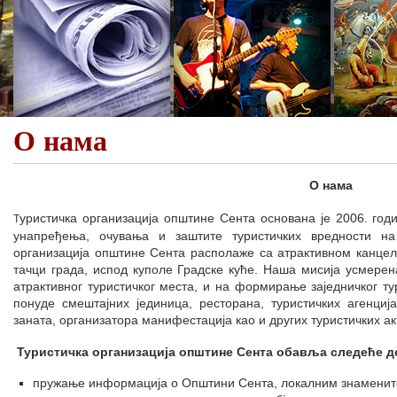
О нама
О нама
уристичка организација општине Сента основана је 2006. год
T
унапређења, очувања и заштите туристичких вредности на
организација општине Сента располаже са атрактивном канцела
тачци града, испод куполе Градске куће. Наша мисија усмере
атрактивног туристичког места, и на формирање заједничког т
понуде смештајних јединица, ресторана, туристичких агенциј
заната, организатора манифестација као и других туристичких а
Туристичка организација општине Сента обавља следеће д
пружање информација о Општини Сента, локалним знаменит