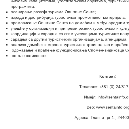
њиховим капацитетима, угоститељским објектима, туристичк
програмима;
планирање развоја туризма Општине Сенте;
израда и дистрибуција туристичког промотивног материјала;
промовисање Општине Сента на домаћим и међународним ту
учешће у организацији и припреми разних туристичких и кул
координација и сарадња са свим учесницима туристичке пону
сарадња са другим туристичким организацијама, агенцијама,
анализа домаћег и страног туристичког тржишта као и праћењ
одржавање и праћење функционисања Спомен-видиковца Се
остале активности...
Контакт:
Тел/факс: +381 (0) 24/817
Имејл: info@sentainfo.o
Веб: www.sentainfo.or
Адреса: Главни трг 1., 2440