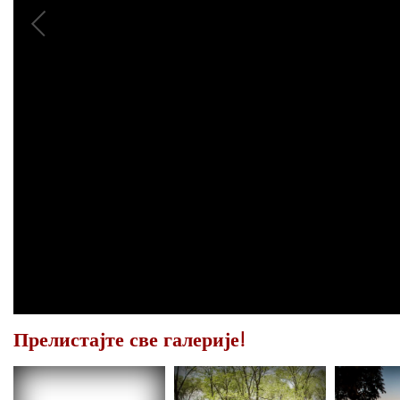
Прелистајте све галерије!