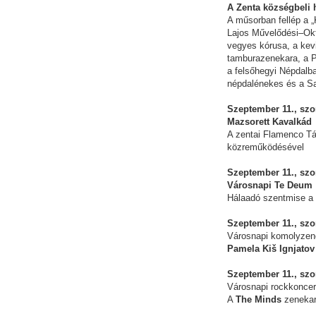
A Zenta községbeli
A műsorban fellép a 
Lajos Művelődési–Okt
vegyes kórusa, a ke
tamburazenekara, a P
a felsőhegyi Népdalb
népdalénekes és a S
Szeptember 11., szo
Mazsorett Kavalkád
A zentai Flamenco Tá
közreműködésével
Szeptember 11., szo
Városnapi Te Deum
Hálaadó szentmise a z
Szeptember 11., szo
Városnapi komolyzene
Pamela Kiš Ignjatov
Szeptember 11., szo
Városnapi rockkoncer
A
The Minds
zenekar 