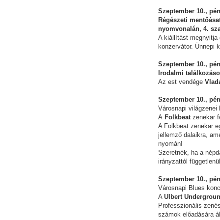
Szeptember 10., pén
Régészeti mentőásat
nyomvonalán, 4. sza
A kiállítást megnyitja
konzervátor. Ünnepi 
Szeptember 10., pén
Irodalmi találkozás
Az est vendége
Vlada
Szeptember 10., pén
Városnapi világzenei 
A
Folkbeat
zenekar f
A Folkbeat zenekar eg
jellemző dalaikra, am
nyomán!
Szeretnék, ha a nép
irányzattól függetlenül
Szeptember 10., pén
Városnapi Blues konc
A
Ulbert Undergrou
Professzionális zenés
számok előadására ál