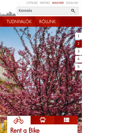
СРПСКИ
SRPSKI
MAGYAR
ENGLISH
TUDNIVALÓK
RÓLUNK
1
2
3
4
5
Rent a Bike