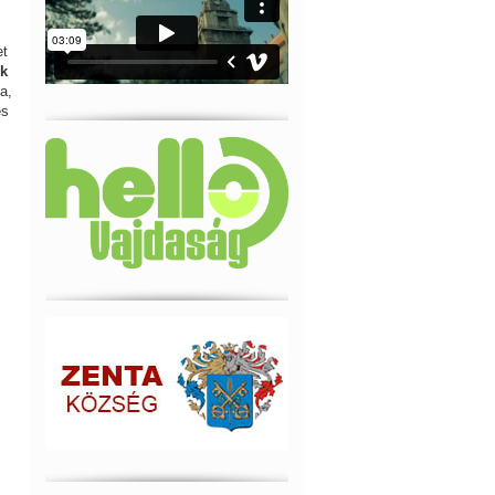
et
ok
a,
es