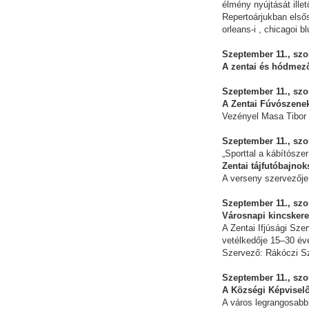
élmény nyújtását illet
Repertoárjukban első
orleans-i , chicagoi b
Szeptember 11., szom
A zentai és hódmező
Szeptember 11., szom
A Zentai Fúvószene
Vezényel Masa Tibor
Szeptember 11., szo
„Sporttal a kábítószer
Zentai tájfutóbajno
A verseny szervezője
Szeptember 11., szom
Városnapi kincsker
A Zentai Ifjúsági Szer
vetélkedője 15–30 éve
Szervező: Rákóczi Sz
Szeptember 11., szo
A Községi Képviselő
A város legrangosabb 