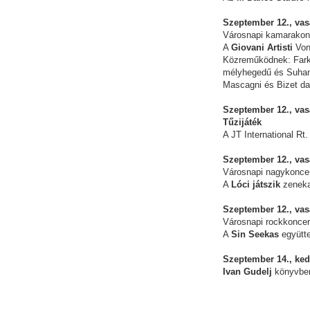
Szeptember 12., vas
Városnapi kamarakon
A
Giovani Artisti
Von
Közreműködnek: Fark
mélyhegedű és Suhan
Mascagni és Bizet da
Szeptember 12., vas
Tűzijáték
A JT International Rt
Szeptember 12., vas
Városnapi nagykonce
A
Lóci játszik
zeneka
Szeptember 12., vas
Városnapi rockkoncer
A
Sin Seekas
együtte
Szeptember 14., ked
Ivan Gudelj
könyvbe