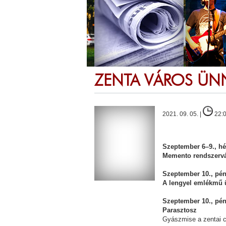
ZENTA VÁROS ÜN
2021. 09. 05. |
22:
Szeptember 6–9., hé
Memento rendszervál
Szeptember 10., pént
A lengyel emlékmű 
Szeptember 10., pén
Parasztosz
Gyászmise a zentai c