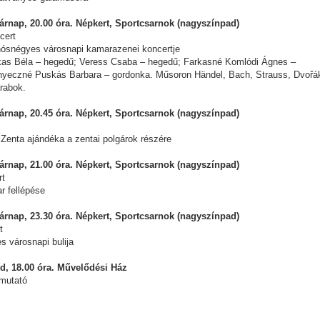
árnap, 20.00 óra. Népkert, Sportcsarnok (nagyszínpad)
cert
ósnégyes városnapi kamarazenei koncertje
as Béla – hegedű; Veress Csaba – hegedű; Farkasné Komlódi Ágnes –
yeczné Puskás Barbara – gordonka. Műsoron Händel, Bach, Strauss, Dvořá
rabok.
árnap, 20.45 óra. Népkert, Sportcsarnok (nagyszínpad)
. Zenta ajándéka a zentai polgárok részére
árnap, 21.00 óra. Népkert, Sportcsarnok (nagyszínpad)
rt
r fellépése
árnap, 23.30 óra. Népkert, Sportcsarnok (nagyszínpad)
t
s városnapi bulija
d, 18.00 óra. Művelődési Ház
mutató