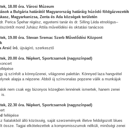
tek, 18.00 óra. Városi Múzeum
ások a Bulgária határától Magyarország határáig húzódó földgázvezeték
kasz, Magyarkanizsa, Zenta és Ada községek területén
 dr. Perica Špehar régész, egyetemi tanár és dr. Silling Léda etnológus–
köszöntőt mond Juhász Attila művelődési és oktatási tanácsos
tek, 19.00 óra. Stevan Sremac Szerb Művelődési Központ
ok
 Arsić író
, újságíró, szerkesztő
tek, 20.00 óra. Népkert, Sportcsarnok (nagyszínpad)
koncert
ellépése
y új színfolt a könnyűzenei, világzenei palettán. Könnyed laza hangvétel
elynek alapja a népzene. Abból új színvonalas popzene válik a munkájuk
dalok nem csak egy bizonyos közegben lennének ismertek, hanem zenei
 is.
tek, 22.30 óra. Népkert, Sportcsarnok (nagyszínpad)
ert
nd
fellépése
z fiatalokból álló közösség, saját szerzemények illetve feldolgozott blues
lt össze. Tagjai elkötelezettek a kompromisszumok nélküli, minőségi zenei