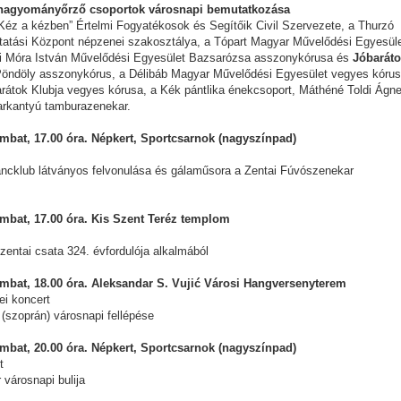
 hagyományőrző csoportok városnapi bemutatkozása
„Kéz a kézben” Értelmi Fogyatékosok és Segítőik Civil Szervezete, a Thurzó
atási Központ népzenei szakosztálya, a Tópart Magyar Művelődési Egyesül
vi Móra István Művelődési Egyesület Bazsarózsa asszonykórusa és
Jóbarát
öndöly asszonykórus, a Délibáb Magyar Művelődési Egyesület vegyes kórus
arátok Klubja vegyes kórusa, a Kék pántlika énekcsoport, Máthéné Toldi Ágn
arkantyú tamburazenekar.
mbat, 17.00 óra. Népkert, Sportcsarnok (nagyszínpad)
ncklub látványos felvonulása és gálaműsora a Zentai Fúvószenekar
mbat, 17.00 óra. Kis Szent Teréz templom
entai csata 324. évfordulója alkalmából
mbat, 18.00 óra. Aleksandar S. Vujić Városi Hangversenyterem
i koncert
(szoprán) városnapi fellépése
mbat, 20.00 óra. Népkert, Sportcsarnok (nagyszínpad)
t
városnapi bulija