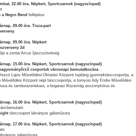
mbat, 22.00 óra. Népkert, Sportcsarnok (nagyszínpad)
rt
s a Negro Bend
fellépése
rnap, 09.00 óra. Tisza-part
verseny
árnap, 09.00 óra. Népkert
szverseny 2d
ője a zentai Arcus Íjászszövetség
árnap, 15.00 óra. Népkert, Sportcsarnok (nagyszínpad)
 hagyományőrző csoportok városnapi bemutatkozása
Thurzó Lajos Művelődési-Oktatási Központ Ispiláng gyermektánccsoportja, a
Művelődési Központ népi tánccsoportja, a tornyosi Ady Endre Művelődési
rusa és tamburazenekara, a bogarasi Búzavirág asszonykórus és
árnap, 16.00 óra. Népkert, Sportcsarnok (nagyszínpad)
 táncbemutató
ight
tánccsoport látványos gálaműsora
árnap, 17.00 óra. Népkert, Sportcsarnok (nagyszínpad)
ató
átványos gálaműsora