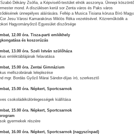
i Szabó Dékány Zsófia, a Képviselő-testület elnök asszonya. Ünnepi köszöntő
ármester mond. A díszülésen kerül sor Zenta város és Paks város
rződésének ünnepélyes aláírására. Fellép a Musica Tisiana kórusa Bíró Magya
 Cor Jesu Városi Kamarakórus Miklós Réka vezetésével. Közreműködik a
pkori Hagyományőrző Egyesület díszőrsége
mbat, 12.00 óra. Tisza-parti emlékhely
kongatása és koszorúzás
mbat, 13.00 óra. Szeli István szülőháza
us emléktáblájának felavatása
mbat, 15.00 óra. Zentai Gimnázium
us mellszobrának leleplezése
d mgr. Bordás Győző Márai Sándor-díjas író, szerkesztő
mbat, 15.00 óra. Népkert, Sportcsarnok
es csokoládékülönlegességek kiállítása
mbat, 15.00 óra. Népkert, Sportcsarnok
program
sok gyermekek részére
mbat, 16.00 óra. Népkert, Sportcsarnok (nagyszínpad)