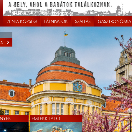
ZENTA KÖZSÉG
LÁTNIVALÓK
SZÁLLÁS
GASZTRONÓMIA
EN
NYEK
EMLÉKKILÁTÓ