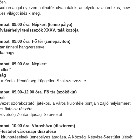
ően.
sorban angol nyelven hallhatók olyan dalok, amelyek az autentikus, new
lues világot idézik meg.
bat, 09.00 óra. Népkert (teniszpálya)
vásárhelyi teniszezők XXXV. találkozója
bat, 09.00 óra. Fő tér (zenepavilon)
kar
ünnepi hangversenye
 karnagy
mbat, 09.00 óra. Népkert
 ellen”
kság
 a Zentai Rendőrség Független Szakszervezete
bat, 09.00–12.00 óra. Fő tér (szökőkút)
eső
vezet szórakoztató, játékos, a város különféle pontjain zajló helyismereti
s fiatalok részére
övetség Zentai Ifjúsági Szervezet
mbat, 10.00 óra. Városháza (díszterem)
-testület városnapi díszülése
kitüntetéseinek ünnepélyes átadása. A Községi Képviselő-testület ülését