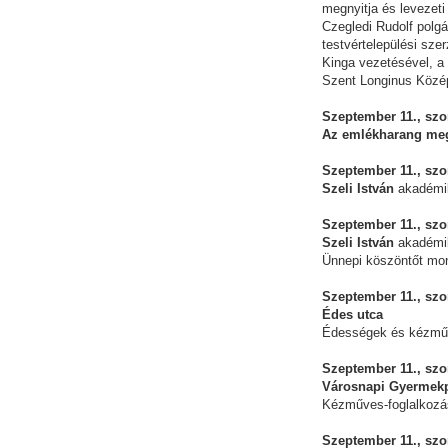
megnyitja és levezet
Czegledi Rudolf polg
testvértelepülési sze
Kinga vezetésével, a
Szent Longinus Közé
Szeptember 11., szo
Az emlékharang meg
Szeptember 11., szo
Szeli István
akadémik
Szeptember 11., szo
Szeli István
akadémik
Ünnepi köszöntőt mon
Szeptember 11., szo
Édes utca
Édességek és kézműv
Szeptember 11., szo
Városnapi Gyermek
Kézműves-foglalkozá
Szeptember 11., szo