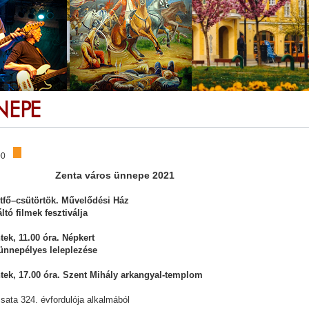
NEPE
00
Zenta város ünnepe 2021
tfő–csütörtök. Művelődési Ház
tó filmek fesztiválja
ek, 11.00 óra. Népkert
ünnepélyes leleplezése
tek, 17.00 óra. Szent Mihály arkangyal-templom
sata 324. évfordulója alkalmából