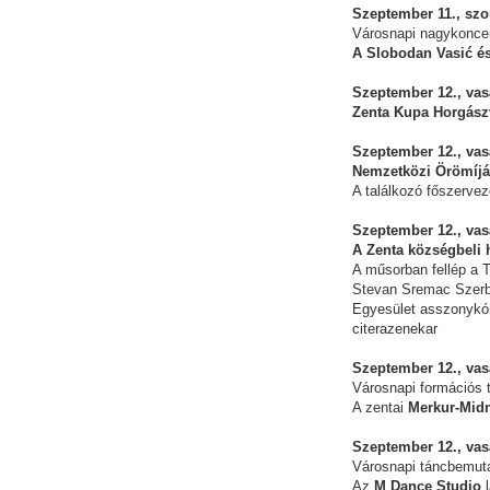
Szeptember 11., szo
Városnapi nagykonce
A Slobodan Vasić é
Szeptember 12., vasá
Zenta Kupa Horgász
Szeptember 12., vas
Nemzetközi Örömíjá
A találkozó főszervez
Szeptember 12., vas
A Zenta községbeli
A műsorban fellép a 
Stevan Sremac Szerb 
Egyesület asszonykó
citerazenekar
Szeptember 12., vas
Városnapi formációs
A zentai
Merkur-Midn
Szeptember 12., vas
Városnapi táncbemut
Az
M Dance Studio
l