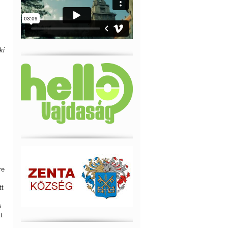
ki
re
tt
s
t