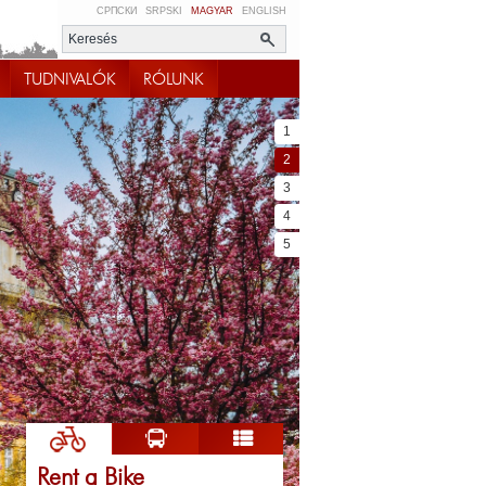
СРПСКИ
SRPSKI
MAGYAR
ENGLISH
TUDNIVALÓK
RÓLUNK
1
2
3
4
5
Rent a Bike