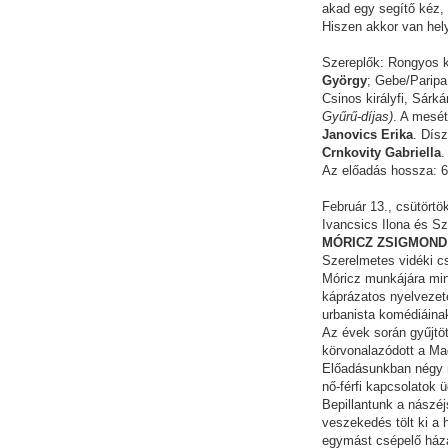
akad egy segítő kéz,
Hiszen akkor van hely
Szereplők: Rongyos ki
György
; Gebe/Paripa,
Csinos királyfi, Sárk
Gyűrű-díjas)
. A mesé
Janovics Erika
. Dísz
Crnkovity Gabriella
.
Az előadás hossza: 6
Február 13., csütört
Ivancsics Ilona és Sz
MÓRICZ ZSIGMOND
Szerelmetes vidéki c
Móricz munkájára mind
káprázatos nyelvezete
urbanista komédiáinak
Az évek során gyűjtöt
körvonalazódott a Ma
Előadásunkban négy m
nő-férfi kapcsolatok ü
Bepillantunk a nászéj
veszekedés tölt ki a 
egymást csépelő háza