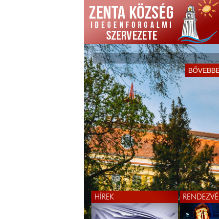
KÖSZÖNTJÜK ÖNÖKET
BŐVEBB
WEBOLDALUNKON!
BŐVEBB
HÍREK
RENDEZVÉ