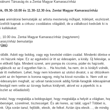
eátrumi Társaság és a Zentai Magyar Kamaraszínház
tök, 09.30–10.00 és 11.30–12.30 óra. Zentai Magyar Kamaraszínház
kusz
animátorai bemutatják az artista mesterség műfajait, trükkjeit, eszközeit.
lítőt kapnak a cirkusz csodálatos világából, de a vállalkozó kedvűek ki is
i kellékeket.
ök, 10.00 óra. Zentai Magyar Kamaraszínház (nagyterem)
araszínház bemutatója
YŰRŰ
dődik. Adott egy boldog, vagy egy kevésbé vidám család. Mindenki döntse e
 mi házunk népe. Ez az egykedvű úr itt az édesapám, a király. Új felesége, a
n előkelő fajta. Mindent szeret, ami pompa és cicoma, púder és hajzselé,
látszik ez az ő egyetlen fián is… Ha hiszitek, ha nem, én is királyfi volnék,
ár itt mellettem. Lehet, hogy nem követem az utolsó divatot, s az öltözékem
 azért az én fejemen is korona ragyog, még ha kissé rozsdás is. Nem volt ez
n édesanyám meghalt, az udvari tanácsosok addig fúrták-faragták édesapámat
feleségül nem vette az özvegy burkus királynét, akivel ez a piperkőc is a
részlet az előadásból)
 elindul, hogy megtalálja a boldogságot, hogy megtalálja a helyét a világban, ho
mberséget, szerelmet, tisztességet. És aki keres, az talál, ugye? Többet is,
. Útja során tanul, fejlődik, elesik, de felkel. Aztán újra elesik…, de mindig