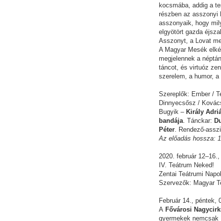
kocsmába, addig a te
részben az asszonyi h
asszonyaik, hogy mil
elgyötört gazda éjsz
Asszonyt, a Lovat me
A Magyar Mesék elkép
megjelennek a néptán
táncot, és virtuóz zen
szerelem, a humor, a 
Szereplők: Ember / 
Dinnyecsősz / Kovác
Bugyik –
Király Adri
bandája
. Tánckar:
Du
Péter
. Rendező-assz
Az előadás hossza: 1
2020. február 12–16.
IV. Teátrum Neked!
Zentai Teátrumi Napo
Szervezők: Magyar T
Február 14., péntek,
A
Fővárosi Nagycir
gyermekek nemcsak íze