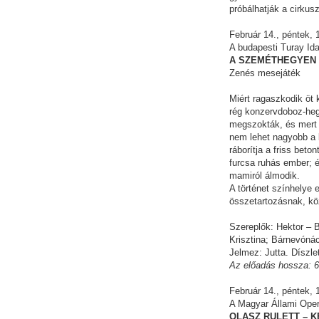
próbálhatják a cirkusz
Február 14., péntek,
A budapesti Turay Id
A SZEMÉTHEGYEN 
Zenés mesejáték
Miért ragaszkodik öt 
rég konzervdoboz-hegy
megszokták, és mert s
nem lehet nagyobb a b
ráborítja a friss beto
furcsa ruhás ember; é
mamiról álmodik.
A történet színhelye 
összetartozásnak, kö
Szereplők: Hektor – B
Krisztina; Bárnevóná
Jelmez: Jutta. Díszle
Az előadás hossza: 6
Február 14., péntek,
A Magyar Állami Oper
OLASZ RULETT – 