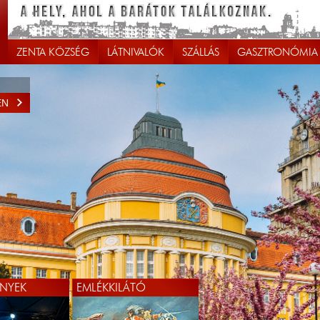
ZENTA KÖZSÉG
LÁTNIVALÓK
SZÁLLÁS
GASZTRONÓMIA
EN
EN
NYEK
EMLÉKKILÁTÓ