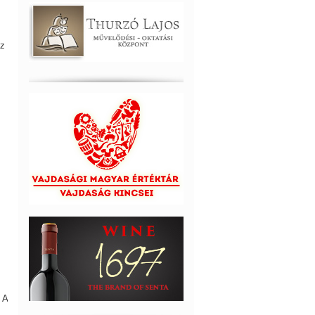
az
 A