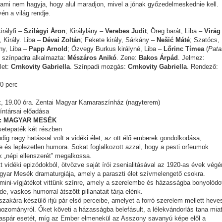
 ami nem hagyja, hogy alul maradjon, mivel a jónak győzedelmeskednie kell.
én a világ rendje.
rályfi –
Szilágyi Áron
; Királylány –
Verebes Judit
; Öreg barát, Liba –
Virág
 Király. Liba –
Dévai Zoltán
; Fekete király, Sárkány –
Nešić Máté
; Szatócs,
ány, Liba –
Papp Arnold
; Özvegy Burkus királyné, Liba –
Lőrinc Tímea
(
Pata
t színpadra alkalmazta:
Mészáros Anikó
. Zene:
Bakos Árpád
. Jelmez:
let:
Crnkovity Gabriella
. Színpadi mozgás:
Crnkovity Gabriella
. Rendező:
0 perc
ök, 19.00 óra. Zentai Magyar Kamaraszínház (nagyterem)
íntársai előadása
: MAGYAR MESÉK
setepaték két részben
ig nagy hatással volt a vidéki élet, az ott élő emberek gondolkodása,
 és leplezetlen humora. Sokat foglalkozott azzal, hogy a pesti orfeumok
 „népi ellenszerét” megalkossa.
t vidéki epizódokból, ötvözve saját írói zsenialitásával az 1920-as évek végé
gyar Mesék dramaturgiája, amely a paraszti élet szívmelengető csokra.
ini-vígjátékot vittünk színre, amely a szerelembe és házasságba bonyolódo
de, vaskos humorral átszőtt pillanatait tárja elénk.
szakára készülő ifjú pár első perceibe, amelyet a forró szerelem mellett heve
hozományról. Őket követi a házasságba belefásult, a lélekvándorlás tana miat
spár esetét, míg az Ember elmenekül az Asszony savanyú képe elől a