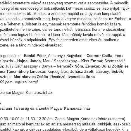
sti-lelki szeretetre vágyó asszonyság szemet vet a szomszédra. A második
űségről és esendőségről bölcselkedik két mezei csősz, és bizonyítják rájuk
yen bolondok is ők. Mindezt a zsémbes nejétől és a gyakori lumpolástól
akai kalandjai koronázzák meg, hogy a végére mindenki belássa: az Embert, 
g a Tehenet a Jóisten is egymásnak teremtette felhőtlen komédiázásra.
zelhetetlen lenne zene, dal és tánc nélkül. Ivancsics Ilona rendezésében
c és zene legszebb elemei: a Duna Táncműhely kiváló művészei ropják a
észei húzzák a talpalávalót. Egy felejthetetlen estét élhet át, amiben a
zene, és a tánc mindenkit elvarázsol.
Tengericsősz –
Benkő Péter
; Asszony / Bugyikné –
Csomor Csilla
; Feri /
s gazda –
Hajnal János
; Mari / Szépasszony –
Kiss Emma
; Szomszéd /
án
; Juli / Csúf asszony / Banya –
Nemcsók Nóra
. Zenekar:
Dulai Zoltán és
na Táncműhely táncosai
. Koreográfus:
Juhász Zsolt
. Látvány:
Sebők
isztens:
Marinkovics Zsófia
. Rendező:
Ivancsics Ilona
.
05 perc, egy szünettel
, Zentai Magyar Kamaraszínház
k
eátrumi Társaság és a Zentai Magyar Kamaraszínház
 09.30–10.00 és 11.30–12.30 óra. Zentai Magyar Kamaraszínház (kisterem)
kusz
animátorai bemutatják az artista mesterség műfajait, trükkjeit, eszközeit.
lítőt kapnak a cirkusz csodálatos világából, de a vállalkozó kedvűek ki is