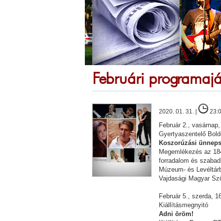
Februári programaj
2020. 01. 31. |
23:
Február 2., vasárnap,
Gyertyaszentelő Bol
Koszorúzási ünnep
Megemlékezés az 1849
forradalom és szaba
Múzeum- és Levéltárb
Vajdasági Magyar Sz
Február 5., szerda, 1
Kiállításmegnyitó
Adni öröm!