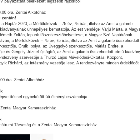
V pályázatára beérkezett legszebb rajzokból
8.00 óra. Zentai Alkotóház
 zentán!
a Naptár 2020, a Mérföldkövek – 75 év, 75 írás, illetve az Amit a galamb
 kiadványainak ünnepélyes bemutatója. Az est vendégei Varjú Márta, a Magya
Németh Zoltán, lapunk főszerkesztőhelyettese, a Magyar Szó Naptárának
stván, a Mérföldkövek – 75 év, 75 írás, illetve az Amit a galamb összehordott
kesztője, Gruik Ibolya, az Üveggolyó szerkesztője, Máriás Endre, a
ője és Gergely József újságíró, az Amit a galamb összehordott című kiadván
rendezvény szervezője a Thurzó Lajos Művelődési-Oktatási Központ,
gyik Richárd, az intézmény vezetője lesz. A rendezvényre minden érdeklődőt
.00 óra. Zentai Alkotóház
ek
épvetítéssel egybekötött úti élménybeszámolója
, Zentai Magyar Kamaraszínház
k
eátrumi Társaság és a Zentai Magyar Kamaraszínház