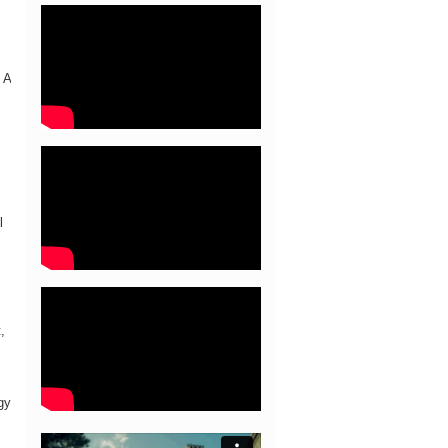
 A
l
,
gy