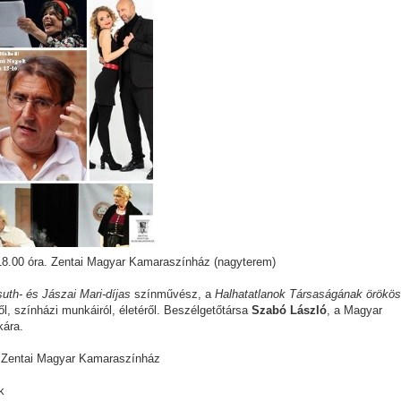
 18.00 óra. Zentai Magyar Kamaraszínház (nagyterem)
uth- és Jászai Mari-díjas
színművész, a
Halhatatlanok Társaságának örökös
l, színházi munkáiról, életéről. Beszélgetőtársa
Szabó László
, a Magyar
kára.
, Zentai Magyar Kamaraszínház
k