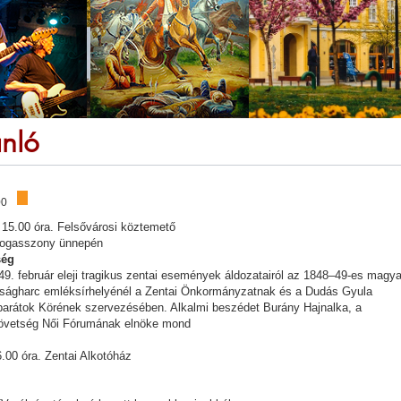
ánló
00
 15.00 óra. Felsővárosi köztemető
dogasszony ünnepén
ség
. február eleji tragikus zentai események áldozatairól az 1848–49-es magya
dságharc emléksírhelyénél a Zentai Önkormányzatnak és a Dudás Gyula
arátok Körének szervezésében. Alkalmi beszédet Burány Hajnalka, a
övetség Női Fórumának elnöke mond
6.00 óra. Zentai Alkotóház