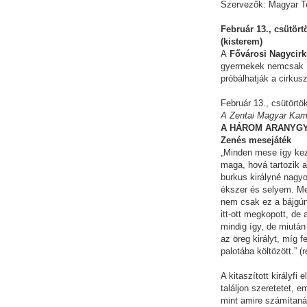
Szervezők: Magyar T
Február 13., csütör
(kisterem)
A
Fővárosi Nagycir
gyermekek nemcsak íze
próbálhatják a cirkusz
Február 13., csütört
A Zentai Magyar Kam
A HÁROM ARANYG
Zenés mesejáték
„Minden mese így kez
maga, hová tartozik a
burkus királyné nagyo
ékszer és selyem. Meg
nem csak ez a bájgún
itt-ott megkopott, de
mindig így, de miutá
az öreg királyt, míg 
palotába költözött.” (
A kitaszított királyfi
találjon szeretetet, e
mint amire számítanánk