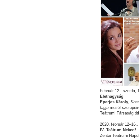
Február 12., szerda,
Életnagyság
Eperjes Károly
,
Koss
tagja
mesél szerepeirő
Teátrumi Társaság tit
2020. február 12–16.
IV. Teátrum Neked!
Zentai Teátrumi Napo