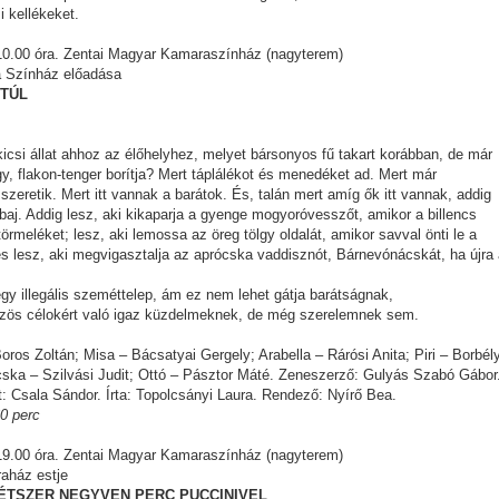
i kellékeket.
 10.00 óra. Zentai Magyar Kamaraszínház (nagyterem)
a Színház előadása
TÚL
kicsi állat ahhoz az élőhelyhez, melyet bársonyos fű takart korábban, de már
, flakon-tenger borítja? Mert táplálékot és menedéket ad. Mert már
zeretik. Mert itt vannak a barátok. És, talán mert amíg ők itt vannak, addig
aj. Addig lesz, aki kikaparja a gyenge mogyoróvesszőt, amikor a billencs
ntörmeléket; lesz, aki lemossa az öreg tölgy oldalát, amikor savval önti le a
s lesz, aki megvigasztalja az aprócska vaddisznót, Bárnevónácskát, ha újra
egy illegális szeméttelep, ám ez nem lehet gátja barátságnak,
zös célokért való igaz küzdelmeknek, de még szerelemnek sem.
oros Zoltán; Misa – Bácsatyai Gergely; Arabella – Rárósi Anita; Piri – Borbél
cska – Szilvási Judit; Ottó – Pásztor Máté. Zeneszerző: Gulyás Szabó Gábor
t: Csala Sándor. Írta: Topolcsányi Laura. Rendező: Nyírő Bea.
0 perc
 19.00 óra. Zentai Magyar Kamaraszínház (nagyterem)
aház estje
KÉTSZER NEGYVEN PERC PUCCINIVEL