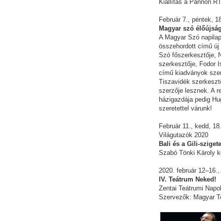
Kiállítás a Pannon RT
Február 7., péntek, 1
Magyar szó élőújság
A Magyar Szó napilap 
összehordott című új
Szó főszerkesztője, 
szerkesztője, Fodor I
című kiadványok szer
Tiszavidék szerkeszt
szerzője lesznek. A 
házigazdája pedig Hu
szeretettel várunk!
Február 11., kedd, 18
Világutazók 2020
Bali és a Gili-sziget
Szabó Tönki Károly k
2020. február 12–16.
IV. Teátrum Neked!
Zentai Teátrumi Napo
Szervezők: Magyar T