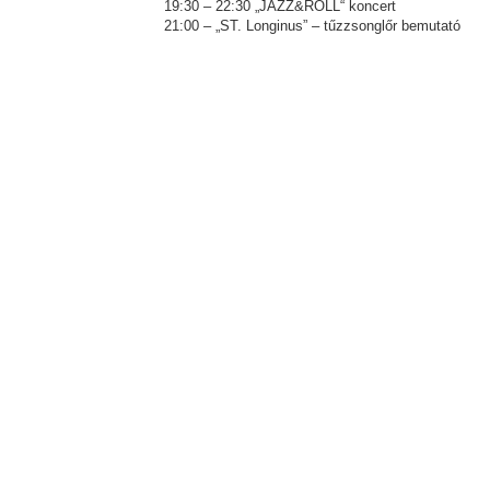
19:30 – 22:30 „JAZZ&ROLL“ koncert
21:00 – „ST. Longinus” – tűzzsonglőr bemutató