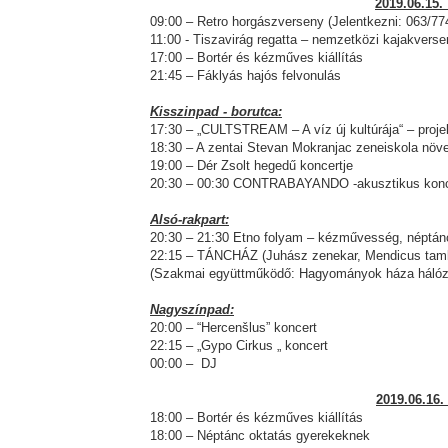
2019.06.15
09:00 – Retro horgászverseny (Jelentkezni: 063/77
11:00 - Tiszavirág regatta – nemzetközi kajakvers
17:00 – Bortér és kézműves kiállítás
21:45 – Fáklyás hajós felvonulás
Kisszinpad
-
borutca:
17:30 – „CULTSTREAM – A víz úј kultúrája“ – proj
18:30 – A zentai Stevan Mokranjac zeneiskola nö
19:00 – Dér Zsolt hegedű koncertje
20:30 – 00:30 CONTRABAYANDO -akusztikus konc
Alsó-rakpart:
20:30 – 21:30 Etno folyam – kézművesség, néptán
22:15 – TÁNCHÁZ (Juhász zenekar, Mendicus tam
(Szakmai együttműködő: Hagyományok háza hálóz
Nagyszínpad:
20:00 – “Hercenšlus” koncert
22:15 – „Gypo Cirkus „ koncert
00:00 – DJ
2019.06.16.
18:00 – Bortér és kézműves kiállítás
18:00 – Néptánc oktatás gyerekeknek