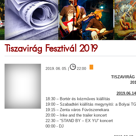
Tiszavirág Fesztivál 2019
2019. 06. 05. |
22:00
TISZAVIR
ÁG
20
2019.06.14
18:30 – Bortér és kézműves kiállítás
19:00 – Szabadtéri kiállítás megynyitó: a Bolyai 
19:15 – Zenta város Fúvószenekara
20:00 – Inke and the trailer koncert
22:30 – “STAND BY – EX YU” koncert
00:00 - DJ