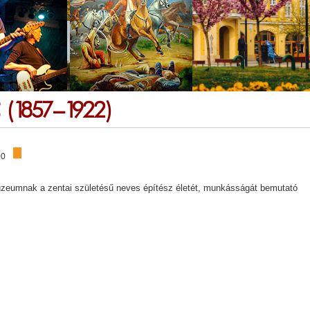
(1857–1922)
00
úzeumnak a zentai születésű neves építész életét, munkásságát bemutató