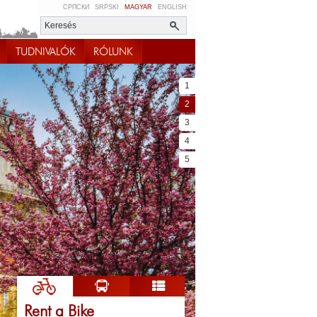
СРПСКИ
SRPSKI
MAGYAR
ENGLISH
TUDNIVALÓK
RÓLUNK
1
2
3
4
5
Rent a Bike