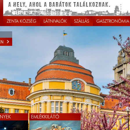
ZENTA KÖZSÉG
LÁTNIVALÓK
SZÁLLÁS
GASZTRONÓMIA
EN
NYEK
EMLÉKKILÁTÓ