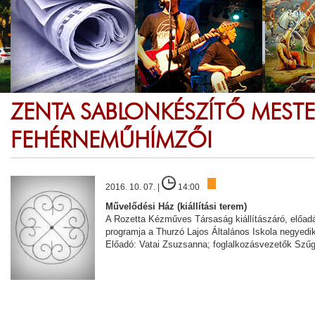
ZENTA SABLONKÉSZÍTŐ MESTER
FEHÉRNEMŰHÍMZŐI
2016. 10. 07. |
14:00
Művelődési Ház (kiállítási terem)
A Rozetta Kézműves Társaság kiállítászáró, előad
programja a Thurzó Lajos Általános Iskola negyedik
Előadó: Vatai Zsuzsanna; foglalkozásvezetők Szű