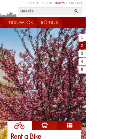
СРПСКИ
SRPSKI
MAGYAR
ENGLISH
TUDNIVALÓK
RÓLUNK
1
2
3
4
5
Rent a Bike