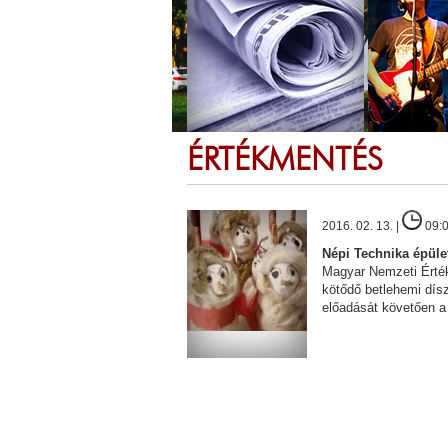
ÉRTÉKMENTÉS
2016. 02. 13. |
09:
Népi Technika épület
Magyar Nemzeti Érté
kötődő betlehemi dís
előadását követően 