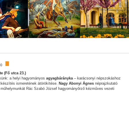
00
e (Fő utca 23.)
künk: a helyi hagyományos
agyagbárányka
– karácsonyi népszokáshoz
zkészítés ismeretének átörökítése.
Nagy Abonyi Ágnes
néprajzkutató
a műhelymunkát Rác Szabó József hagyományőrző kézműves vezeti