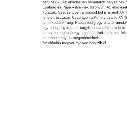
derülnek ki. Az előadásban bemutatott helyszínek
Csábrág és Pápa – ilyennek bizonyult. Az első ese
kutatták. Szécsényben a forrásokból is ismert XVIII
lehetett tisztázni. Csábrágon a Koháry család XVII
ismerkedtünk meg. Pápán pedig egy piactér mindenn
egy eddig alig kutatott tárgytípussal bővítette ki az
amely önmagában egy izgalmas írott forrásnak fele
esettanulmányt is megérdemelnek.
Az előadás magyar nyelven hangzik el.