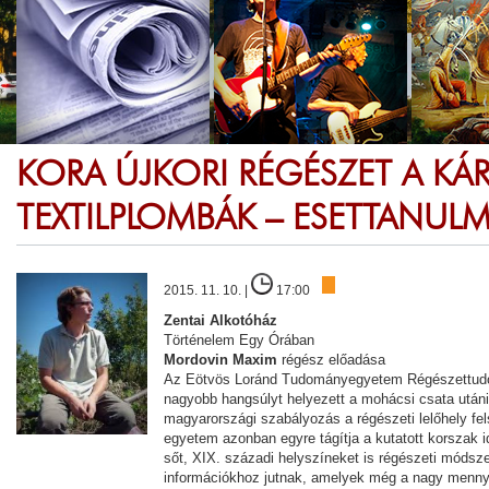
KORA ÚJKORI RÉGÉSZET A KÁ
TEXTILPLOMBÁK – ESETTANUL
2015. 11. 10. |
17:00
Zentai Alkotóház
Történelem Egy Órában
Mordovin Maxim
régész előadása
Az Eötvös Loránd Tudományegyetem Régészettudom
nagyobb hangsúlyt helyezett a mohácsi csata utáni 
magyarországi szabályozás a régészeti lelőhely fe
egyetem azonban egyre tágítja a kutatott korszak i
sőt, XIX. századi helyszíneket is régészeti módsz
információkhoz jutnak, amelyek még a nagy mennyis