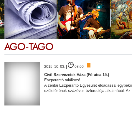
AGO-TAGO
2015. 10. 03. |
08:00
Civil Szervezetek Háza (Fő utca 15.)
Eszperantó találkozó
A zentai Eszperantó Egyesület előadással egybekötö
születésének százéves évfordulója alkalmából. Az 