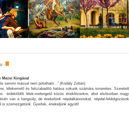
00
tó
Mezei Kingával
ék és semmi mással nem pótolható…” (Kodály Zoltán)
e, lélekemelő és felszabadító hatása sokunk számára ismeretes. Szeretett
s érdeklődőt lélek-melengető közös éneklésünkre, ahol elsősorban magy
ésén van a hangsúly, de énekelünk népdalkánonokat, népdal-feldolgozások
l is szemezgetünk. Gyertek, énekeljünk együtt!