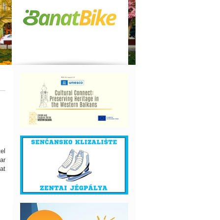
el
ar
at