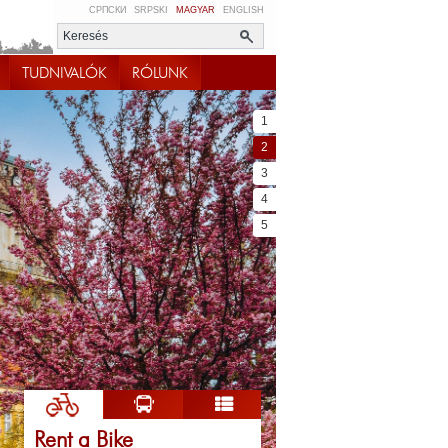
СРПСКИ
SRPSKI
MAGYAR
ENGLISH
TUDNIVALÓK
RÓLUNK
1
2
3
4
5
Rent a Bike