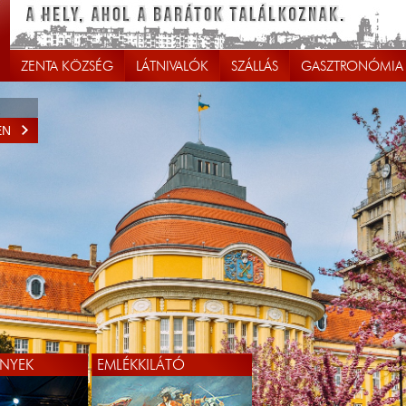
ZENTA KÖZSÉG
LÁTNIVALÓK
SZÁLLÁS
GASZTRONÓMIA
EN
NYEK
EMLÉKKILÁTÓ