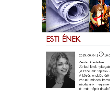
ESTI ÉNEK
2015. 06. 04. |
16:
Zentai Alkotóház
Júniusi lélek-nyitoga
„A zene lelki táplál
A közös éneklés öröm
várunk minden kedve
népdalaink megismer
és más népek dalaibó