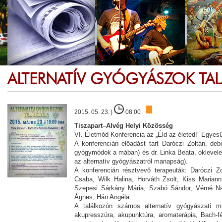
ALTERNATÍV GYÓGYÁSZOK TA
2015. 05. 23. |
08:00
Tiszapart–Alvég Helyi Közösség
VI. Életmód Konferencia az „Éld az életed!” Egyes
A konferencián előadást tart Daróczi Zoltán, de
gyógymódok a mában) és dr. Linka Beáta, oklevele
az alternatív gyógyászatról manapság).
A konferencián résztvevő terapeuták: Daróczi Z
Csaba, Wilk Halina, Horváth Zsolt, Kiss Marian
Szepesi Sárkány Mária, Szabó Sándor, Vérné Na
Ágnes, Hán Angéla.
A találkozón számos alternatív gyógyászati m
akupresszúra, akupunktúra, aromaterápia, Bach-fél