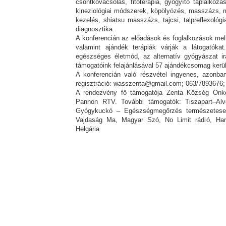
csontkovácsolás, fitoterápia, gyógyító táplálkoz
kineziológiai módszerek, köpölyözés, masszázs, m
kezelés, shiatsu masszázs, tajcsi, talpreflexológia
diagnosztika.
A konferencián az előadások és foglalkozások mell
valamint ajándék terápiák várják a látogatókat
egészséges életmód, az alternatív gyógyászat ir
támogatóink felajánlásával 57 ajándékcsomag kerül
A konferencián való részvétel ingyenes, azonban
regisztráció: wasszenta@gmail.com; 063/7893676
A rendezvény fő támogatója Zenta Község Önk
Pannon RTV. További támogatók: Tiszapart–Al
Gyógykuckó – Egészségmegőrzés természetesen
Vajdaság Ma, Magyar Szó, No Limit rádió, Han
Helgária