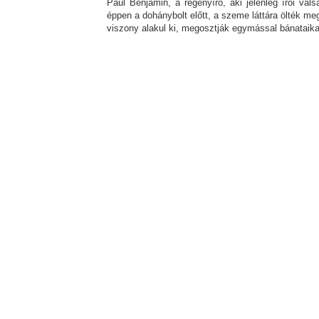
Paul Benjamin, a regényíró, aki jelenleg írói v
éppen a dohánybolt előtt, a szeme láttára ölték meg
viszony alakul ki, megosztják egymással bánataikat