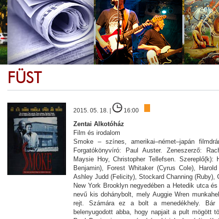
FÜST
2015. 05. 18. |
16:00
Zentai Alkotóház
Film és irodalom
Smoke – színes, amerikai–német–japán filmd
Forgatókönyvíró: Paul Auster. Zeneszerző: Ra
Maysie Hoy, Christopher Tellefsen. Szereplő(k): 
Benjamin), Forest Whitaker (Cyrus Cole), Harold
Ashley Judd (Felicity), Stockard Channing (Ruby),
New York Brooklyn negyedében a Hetedik utca és 
nevű kis dohánybolt, mely Auggie Wren munkahel
rejt. Számára ez a bolt a menedékhely. Bár 
belenyugodott abba, hogy napjait a pult mögött tö