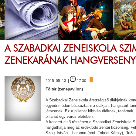
A SZABADKAI ZENEISKOLA SZ
ZENEKARÁNAK HANGVERSENY
2015. 05. 13. |
17:30
Fő tér (zenepavilon)
A Szabadkai Zeneiskola érettségiző diákjainak konc
egyedi módon búcsúztatni a diákjait: hangszert tanul
játszanak. Ez a pillanat kihívás diáknak, tanárnak,
pillanat egy város életében.
A koncert első részében a Szabadkai Zeneiskola 
hallgathatja meg az érdeklődő zentai közönség. Fel
Szögi István – harsona (prof. Tokodi Károly); Ruža 