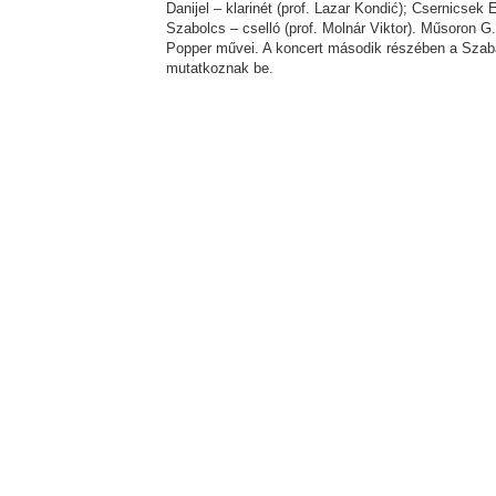
Danijel – klarinét (prof. Lazar Kondić); Csernicsek 
Szabolcs – cselló (prof. Molnár Viktor). Műsoron G
Popper művei. A koncert második részében a Szaba
mutatkoznak be.