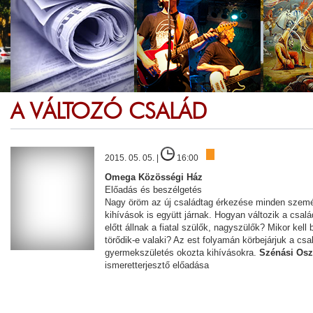
A VÁLTOZÓ CSALÁD
2015. 05. 05. |
16:00
Omega Közösségi Ház
Előadás és beszélgetés
Nagy öröm az új családtag érkezése minden szemé
kihívások is együtt járnak. Hogyan változik a csal
előtt állnak a fiatal szülők, nagyszülők? Mikor kell
törődik-e valaki? Az est folyamán körbejárjuk a csal
gyermekszületés okozta kihívásokra.
Szénási Osz
ismeretterjesztő előadása