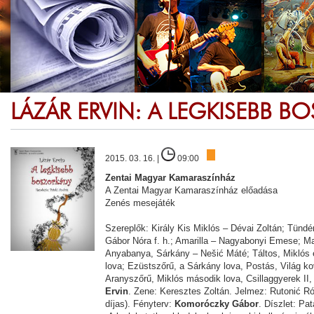
LÁZÁR ERVIN: A LEGKISEBB B
2015. 03. 16. |
09:00
Zentai Magyar Kamaraszínház
A Zentai Magyar Kamaraszínház előadása
Zenés mesejáték
Szereplők: Király Kis Miklós – Dévai Zoltán; Tündér
Gábor Nóra f. h.; Amarilla – Nagyabonyi Emese; Mari
Anyabanya, Sárkány – Nešić Máté; Táltos, Miklós e
lova; Ezüstszőrű, a Sárkány lova, Postás, Világ ko
Aranyszőrű, Miklós második lova, Csillaggyerek II
Ervin
. Zene: Keresztes Zoltán. Jelmez: Rutonić R
díjas). Fényterv:
Komoróczky Gábor
. Díszlet: Pa