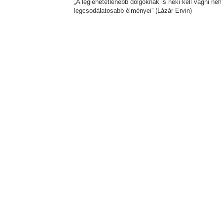
„A leglehetetlenebb dolgoknak is neki kell vágni 
legcsodálatosabb élményei” (Lázár Ervin)