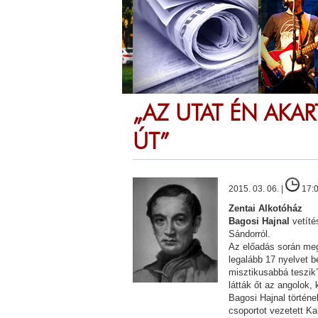
„AZ UTAT ÉN AKA
ÚT”
2015. 03. 06. |
17:
Zentai Alkotóház
Bagosi Hajnal
vetíté
Sándorról.
Az előadás során megi
legalább 17 nyelvet b
misztikusabbá teszik?
látták őt az angolok, 
Bagosi Hajnal történ
csoportot vezetett Ka