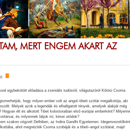
RTAM, MERT ENGEM AKART AZ
00
ssel egybekötött előadása a zseniális tudósról, világutazóról Kőrösi Csoma
smerhetjük, hogy milyen ember volt az angol–tibeti szótár megalkotója, aki
eszélt. Melyek azok a legendák és elhallgatott tények, amelyek alakját még
 Hogyan élt és alkotott Tibet kolostoraiban első európai emberként? Milyenn
kortársai, és milyennek látjuk mi, kései utódok?
elem szakon végzett Delhiben, az Indira Gandhi Egyetemen. Idegenvezetőkén
lkuttába, ahol megnézték Csoma szobáját és a tibeti–angol szótárat, majd