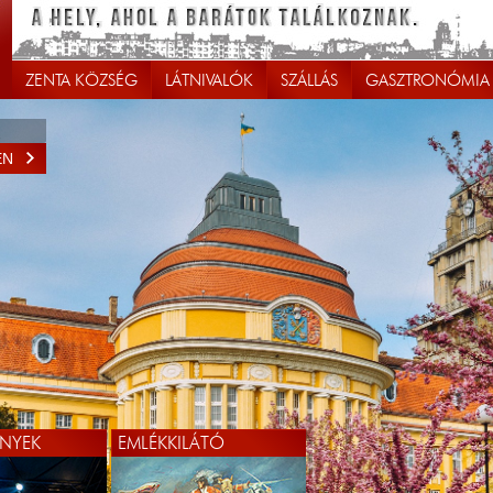
ZENTA KÖZSÉG
LÁTNIVALÓK
SZÁLLÁS
GASZTRONÓMIA
EN
NYEK
EMLÉKKILÁTÓ