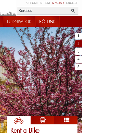
СРПСКИ
SRPSKI
MAGYAR
ENGLISH
TUDNIVALÓK
RÓLUNK
1
2
3
4
5
Rent a Bike