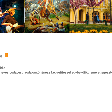
30
blia
neves budapesti irodalomtörténész képvetítéssel egybekötött ismeretterjeszt