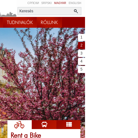
СРПСКИ
SRPSKI
MAGYAR
ENGLISH
TUDNIVALÓK
RÓLUNK
1
2
3
4
5
Rent a Bike