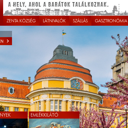
ZENTA KÖZSÉG
LÁTNIVALÓK
SZÁLLÁS
GASZTRONÓMIA
EN
NYEK
EMLÉKKILÁTÓ