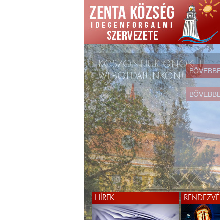
KÖSZÖNTJÜK ÖNÖKET
WEBOLDALUNKON!
BŐVEBB
HÍREK
RENDEZVÉ