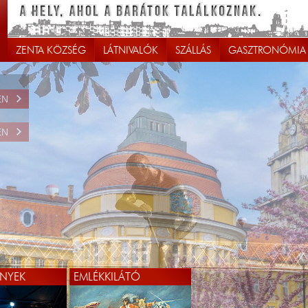
ZENTA KÖZSÉG
LÁTNIVALÓK
SZÁLLÁS
GASZTRONÓMIA
EN
NYEK
EMLÉKKILÁTÓ