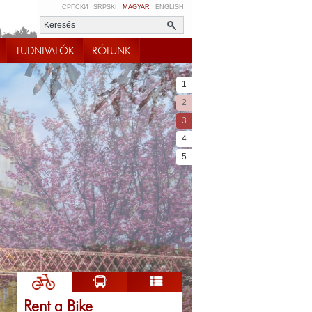
СРПСКИ
SRPSKI
MAGYAR
ENGLISH
TUDNIVALÓK
RÓLUNK
1
2
3
4
5
Rent a Bike