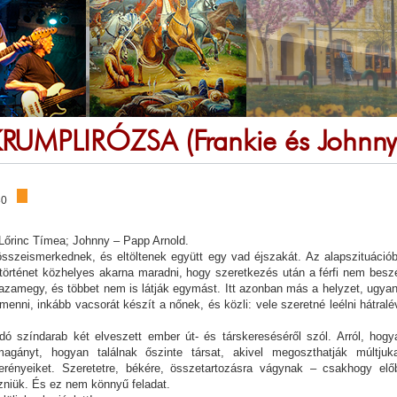
KRUMPLIRÓZSA (Frankie és Johnny
30
 Lőrinc Tímea; Johnny – Papp Arnold.
összeismerkednek, és eltöltenek együtt egy vad éjszakát. Az alapszituációb
történet közhelyes akarna maradni, hogy szeretkezés után a férfi nem beszé
azamegy, és többet nem is látják egymást. Itt azonban más a helyzet, ugyan
menni, inkább vacsorát készít a nőnek, és közli: vele szeretné leélni hátralé
dó színdarab két elveszett ember út- és társkereséséről szól. Arról, hogy
magányt, hogyan találnak őszinte társat, akivel megoszthatják múltjuka
 erényeiket. Szeretetre, békére, összetartozásra vágynak – csakhogy elő
zniük. És ez nem könnyű feladat.