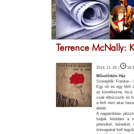
Terrence McNally: 
2014. 11. 26. |
18:
Művelődési Ház
Szereplők: Frankie –
Egy nő és egy férfi 
az következne, ha a 
csak elbúcsúzik és h
a férfi nem akar haza
életét.
A napjainkban játszó
tudják feloldani a 
jelenüket, bűneiket,
önmagukat kell legyő