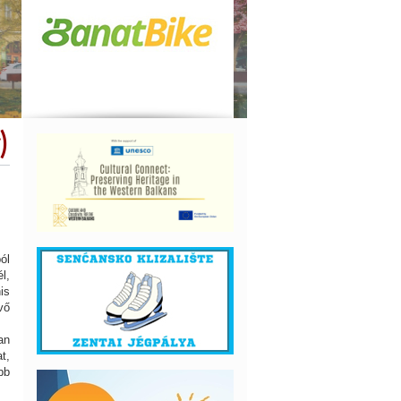
)
ól
l,
is
vő
an
t,
bb