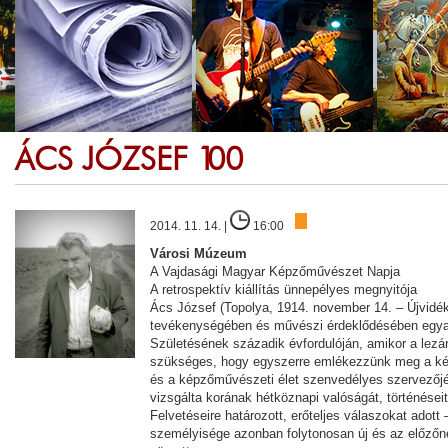
ÁCS JÓZSEF 100
2014. 11. 14. |
16:00
Városi Múzeum
A Vajdasági Magyar Képzőművészet Napja
A retrospektív kiállítás ünnepélyes megnyitója
Ács József (Topolya, 1914. november 14. – Újvidék, 
tevékenységében és művészi érdeklődésében egyar
Születésének századik évfordulóján, amikor a lezáru
szükséges, hogy egyszerre emlékezzünk meg a kép
és a képzőművészeti élet szenvedélyes szervezőjér
vizsgálta korának hétköznapi valóságát, történéseit,
Felvetéseire határozott, erőteljes válaszokat adott
személyisége azonban folytonosan új és az előzőn