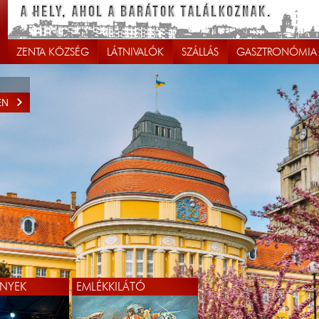
ZENTA KÖZSÉG
LÁTNIVALÓK
SZÁLLÁS
GASZTRONÓMIA
EN
NYEK
EMLÉKKILÁTÓ