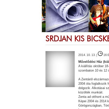
SRDJAN KIS BICSK
2014. 10. 13. |
16:
Művelődési Ház (kiál
A kiállítás október 1
szombaton 10 és 12 ó
A Zentáról elszármaz
2004 óta foglalkozik 
dolgozik. Alkotásai s
közölték munkáit.
Zenta ad otthont a m
Képei 2004 és 2014 k
Görögországban, Tör