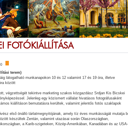
EI FOTÓKIÁLLÍTÁSA
00
lítási terem)
8-áig látogatható munkanapokon 10 és 12 valamint 17 és 19 óra, illetve
ra között
ott, végzettségét tekintve marketing szakos közgazdász Srdjan Kis Bicskei
fényképezéssel. Jelenleg egy közismert vállalat hivatásos fotográfusaként
zámos kiállításon bemutatásra kerültek, valamint jelentős fotós szaklapok
űvész első önálló tárlatmegnyitójának, amely tíz éves munkásságát mutatja b
özött készültek Zentán, valamint utazásai során Olaszországban,
ökországban, a Karib-szigeteken, Közép-Amerikában, Kanadában és az USA-