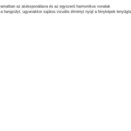
yamatban az alulexponálásra és az egyszerű harmonikus vonalak
 a hangsúlyt, ugyanakkor sajátos vizuális élményt nyújt a fényképek lenyűgö