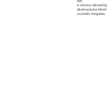
ban.
A művészi alkotásfol
alkalmazására fekteti
szürreális hangulata.