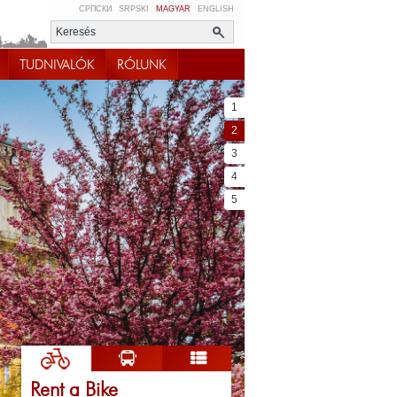
СРПСКИ
SRPSKI
MAGYAR
ENGLISH
TUDNIVALÓK
RÓLUNK
1
2
3
4
5
Rent a Bike