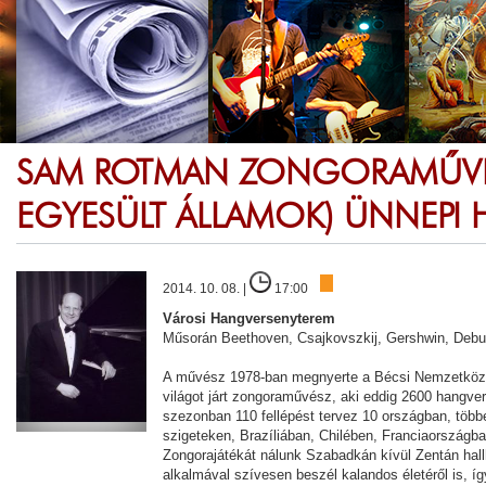
SAM ROTMAN ZONGORAMŰVÉS
EGYESÜLT ÁLLAMOK) ÜNNEPI
2014. 10. 08. |
17:00
Városi Hangversenyterem
Műsorán Beethoven, Csajkovszkij, Gershwin, Deb
A művész 1978-ban megnyerte a Bécsi Nemzetköz
világot járt zongoraművész, aki eddig 2600 hangve
szezonban 110 fellépést tervez 10 országban, több
szigeteken, Brazíliában, Chilében, Franciaországb
Zongorajátékát nálunk Szabadkán kívül Zentán hall
alkalmával szívesen beszél kalandos életéről is, í