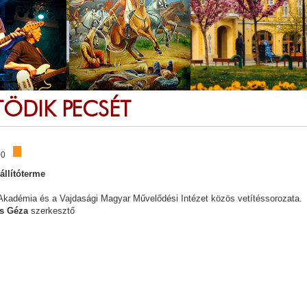
ÖTÖDIK PECSÉT
00
állítóterme
kadémia és a Vajdasági Magyar Művelődési Intézet közös vetítéssorozata.
s Géza
szerkesztő