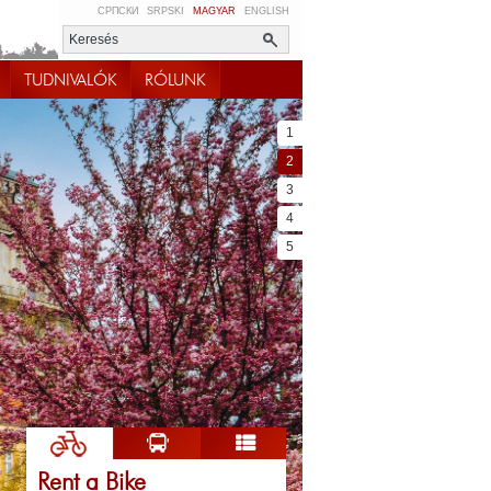
СРПСКИ
SRPSKI
MAGYAR
ENGLISH
TUDNIVALÓK
RÓLUNK
1
2
3
4
5
Rent a Bike