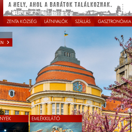
ZENTA KÖZSÉG
LÁTNIVALÓK
SZÁLLÁS
GASZTRONÓMIA
EN
NYEK
EMLÉKKILÁTÓ