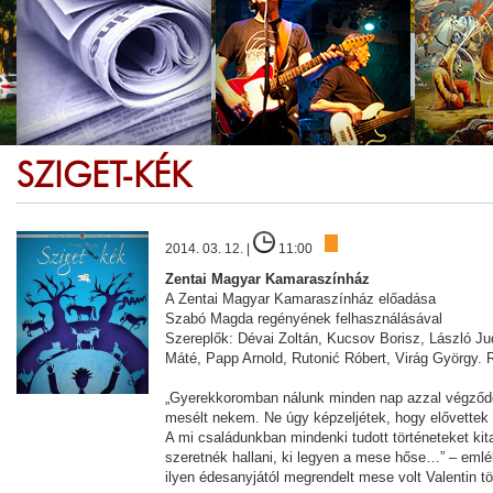
SZIGET-KÉK
2014. 03. 12. |
11:00
Zentai Magyar Kamaraszínház
A Zentai Magyar Kamaraszínház előadása
Szabó Magda regényének felhasználásával
Szereplők: Dévai Zoltán, Kucsov Borisz, László J
Máté, Papp Arnold, Rutonić Róbert, Virág György. 
„Gyerekkoromban nálunk minden nap azzal végző
mesélt nekem. Ne úgy képzeljétek, hogy elővettek 
A mi családunkban mindenki tudott történeteket kit
szeretnék hallani, ki legyen a mese hőse…” – eml
ilyen édesanyjától megrendelt mese volt Valentin tö