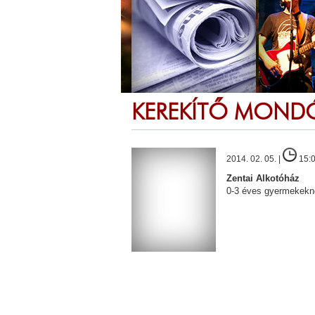
KEREKÍTŐ MOND
2014. 02. 05. |
15:
Zentai Alkotóház
0-3 éves gyermekekn