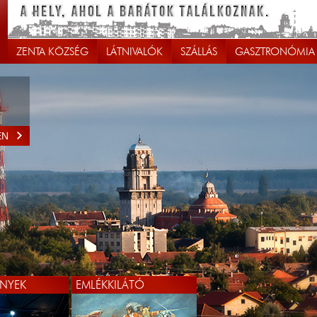
ZENTA KÖZSÉG
LÁTNIVALÓK
SZÁLLÁS
GASZTRONÓMIA
EN
NYEK
EMLÉKKILÁTÓ