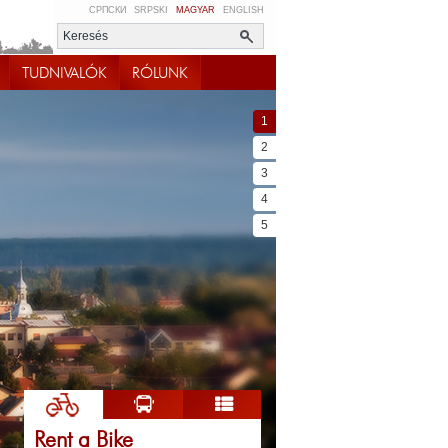
СРПСКИ
SRPSKI
MAGYAR
ENGLISH
TUDNIVALÓK
RÓLUNK
1
2
3
4
5
Rent a Bike