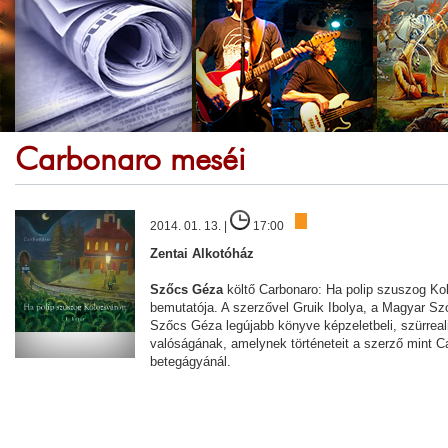
Carbonaro meséi
2014. 01. 13. |
17:00
Zentai Alkotóház
Szőcs Géza
költő Carbonaro: Ha polip szuszog Ko
bemutatója. A szerzővel Gruik Ibolya, a Magyar Szó
Szőcs Géza legújabb könyve képzeletbeli, szürreal
valóságának, amelynek történeteit a szerző mint Ca
betegágyánál.