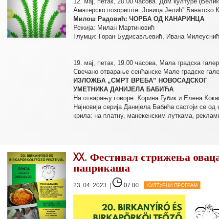
12. мај, петак, 20.00 часова. Дом културе (Вели
Аматерско позориште „Јовица Јелић” Банатско 
Милош Радовић: ЧОРБА ОД КАНАРИНЦА
Режија: Милан Мартиновић
Глумци: Горан Будисављевић, Ивана Милеуснић
19. мај, петак, 19.00 часова, Мала градска галери
Свечано отварање сенћанске Мале градске гале
ИЗЛОЖБА „СМРТ ВРЕБА” НОВОСАДСКОГ
УМЕТНИКА ДАНИЈЕЛА БАБИЋА
На отварању говоре: Корина Губик и Елена Кока
Најновија серија Данијела Бабића састоји се од 
крила: на платну, манекенским луткама, реклам
XX. Фестивал стрижења оваца
паприкаша
23. 04. 2023. |
07:00
КУЛТУРНИ ПРОГРАМ