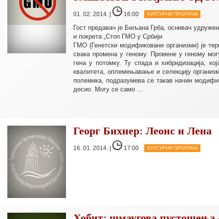
01. 02. 2014. |
16:00
КУЛТУРНИ ПРОГРАМ
Гост предавач је Биљана Грба, оснивач удруже
и покрета „Стоп ГМО у Србији
ГМО (Генетски модификовани организми) је тер
свака промена у геному. Промене у геному мо
гена у потомку. Ту спада и хибридизација, к
квалитета, оплемењавање и селекцију организм
полемика, подразумева се такав начин модифик
десио. Могу се само ...
Георг Бихнер: Леонс и Лена
16. 01. 2014. |
17:00
КУЛТУРНИ ПРОГРАМ
Хобит: шмаугова пустошења 