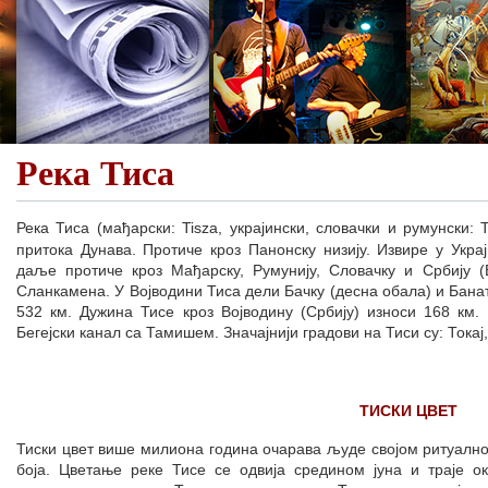
Река Тиса
Река Тиса (мађарски: Tisza, украјински, словачки и румунски: 
притока Дунава. Протиче кроз Панонску низију. Извире у Укра
даље протиче кроз Мађарску, Румунију, Словачку и Србију (
Сланкамена. У Војводини Тиса дели Бачку (десна обала) и Банат
532 км. Дужина Тисе кроз Војводину (Србију) износи 168 км.
Бегејски канал са Тамишем. Значајнији градови на Тиси су: Токај
ТИСКИ ЦВЕТ
Тиски цвет више милиона година очарава људе својом ритуалн
боја. Цветање реке Тисе се одвија средином јуна и траје 