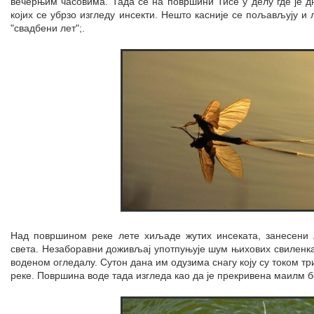
вечерњим часовима. Тада се на површини Тисе у делу где је д
којих се убрзо изгледу инсекти. Нешто касније се пољављују и
"свадбени лет";.
Над површином реке лете хиљаде жутих инсеката, занесени
света. Незаборавни доживљај употпуњује шум њихових свиленк
воденом огледалу. Сутон дана им одузима снагу коју су током т
реке. Површина воде тада изгледа као да је прекривена маилм 