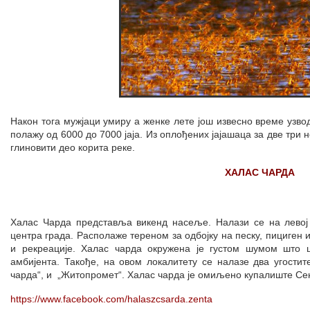
Након тога мужјаци умиру а женке лете још извесно време узво
полажу од 6000 до 7000 јаја. Из оплођених јајашаца за две три н
глиновити део корита реке.
ХАЛАС ЧАРДА
Халас Чарда представља викенд насеље. Налази се на левој
центра града. Располаже тереном за одбојку на песку, пициген 
и рекреације. Халас чарда окружена је густом шумом што 
амбијента. Такође, на овом локалитету се налазе два угостит
чарда“, и „Житопромет“. Халас чарда је омиљено купалиште Сен
https://www.facebook.com/halaszcsarda.zenta