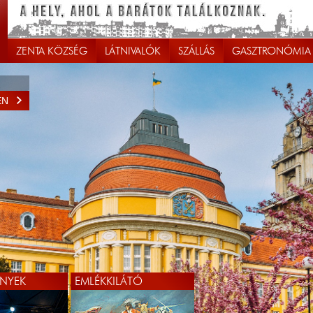
ZENTA KÖZSÉG
LÁTNIVALÓK
SZÁLLÁS
GASZTRONÓMIA
EN
NYEK
EMLÉKKILÁTÓ