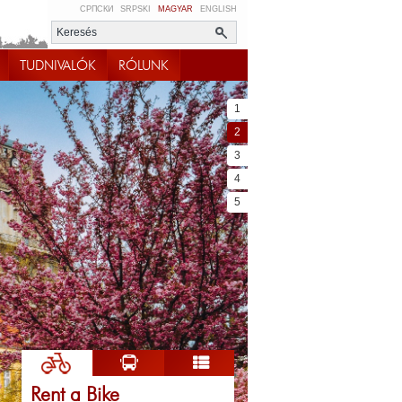
СРПСКИ
SRPSKI
MAGYAR
ENGLISH
TUDNIVALÓK
RÓLUNK
1
2
3
4
5
Rent a Bike