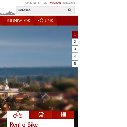
СРПСКИ
SRPSKI
MAGYAR
ENGLISH
TUDNIVALÓK
RÓLUNK
1
2
3
4
5
Rent a Bike