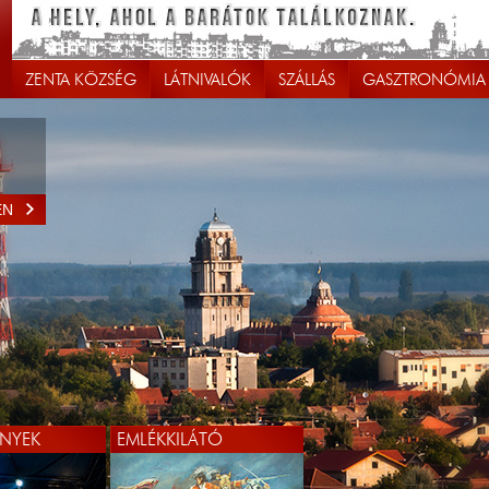
ZENTA KÖZSÉG
LÁTNIVALÓK
SZÁLLÁS
GASZTRONÓMIA
EN
EN
NYEK
EMLÉKKILÁTÓ