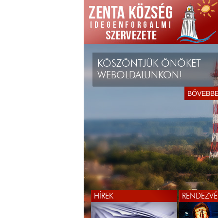
KÖSZÖNTJÜK ÖNÖKET
BŐVEBB
WEBOLDALUNKON!
BŐVEBB
HÍREK
RENDEZVÉ