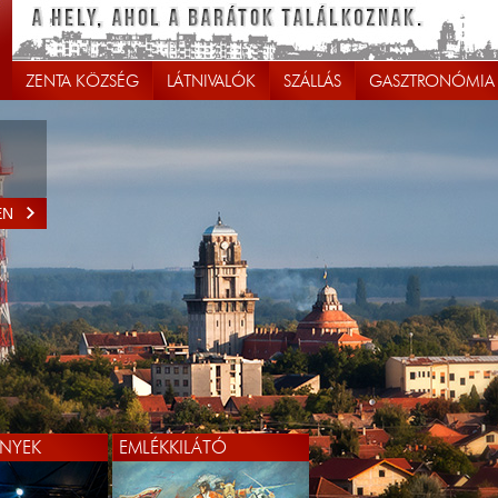
ZENTA KÖZSÉG
LÁTNIVALÓK
SZÁLLÁS
GASZTRONÓMIA
EN
NYEK
EMLÉKKILÁTÓ