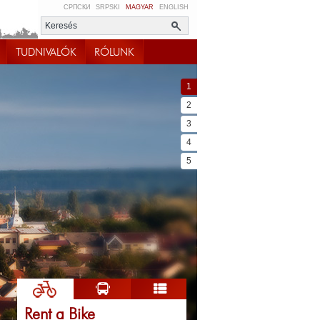
СРПСКИ
SRPSKI
MAGYAR
ENGLISH
TUDNIVALÓK
RÓLUNK
1
2
3
4
5
Rent a Bike