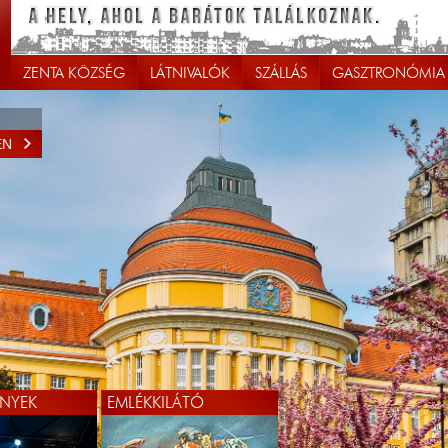
ZENTA KÖZSÉG
LÁTNIVALÓK
SZÁLLÁS
GASZTRONÓMIA
EN
NYEK
EMLÉKKILÁTÓ