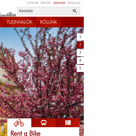
СРПСКИ
SRPSKI
MAGYAR
ENGLISH
TUDNIVALÓK
RÓLUNK
1
2
3
4
5
Rent a Bike