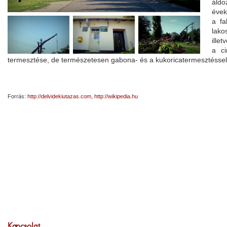
áldo
évek
a fa
lako
ille
a c
termesztése, de természetesen gabona- és a kukoricatermesztéssel 
Forrás:
http://delvidekiutazas.com
,
http://wikipedia.hu
Kapcsolat