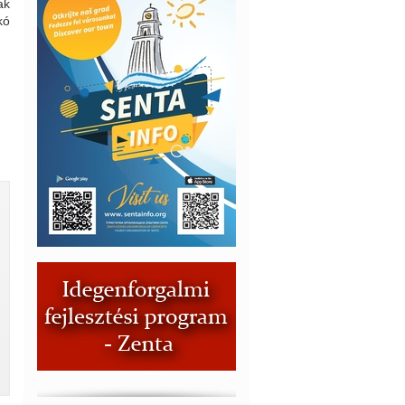
ak
kó