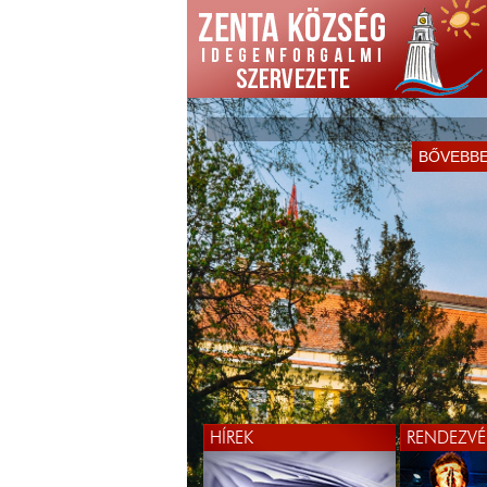
KÖSZÖNTJÜK ÖNÖKET
BŐVEBB
WEBOLDALUNKON!
BŐVEBB
HÍREK
RENDEZVÉ