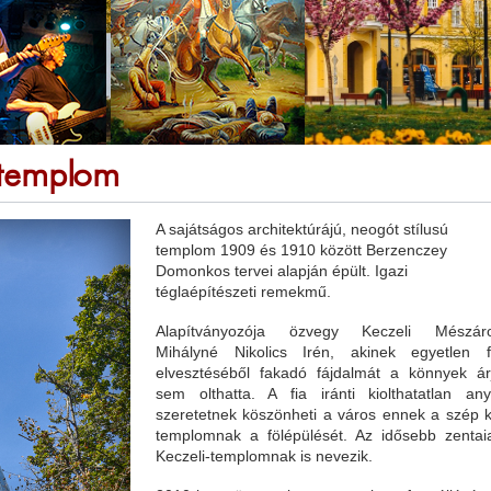
-templom
A sajátságos architektúrájú, neogót stílusú
templom 1909 és 1910 között Berzenczey
Domonkos tervei alapján épült. Igazi
téglaépítészeti remekmű.
Alapítványozója özvegy Keczeli Mészár
Mihályné Nikolics Irén, akinek egyetlen f
elvesztéséből fakadó fájdalmát a könnyek ár
sem olthatta. A fia iránti kiolthatatlan any
szeretetnek köszönheti a város ennek a szép k
templomnak a fölépülését. Az idősebb zentai
Keczeli-templomnak is nevezik.