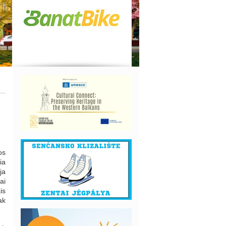
os
ia
ja
ai
is
ak