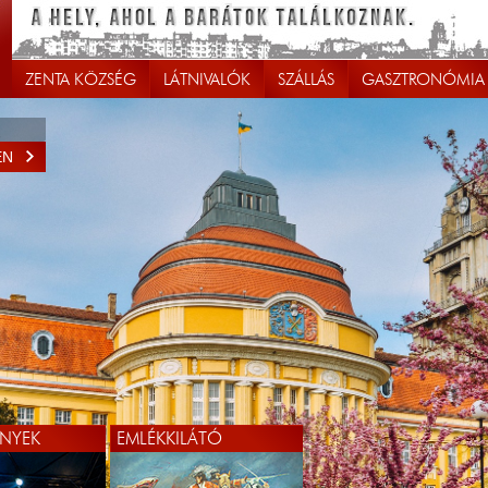
ZENTA KÖZSÉG
LÁTNIVALÓK
SZÁLLÁS
GASZTRONÓMIA
EN
EN
NYEK
EMLÉKKILÁTÓ