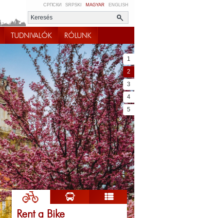
СРПСКИ
SRPSKI
MAGYAR
ENGLISH
TUDNIVALÓK
RÓLUNK
1
2
3
4
5
Rent a Bike