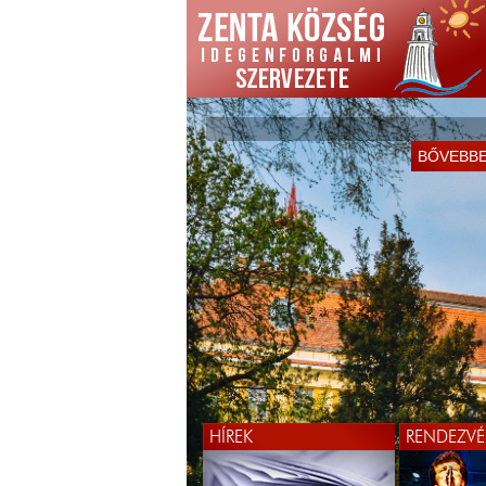
KÖSZÖNTJÜK ÖNÖKET
BŐVEBB
WEBOLDALUNKON!
BŐVEBB
HÍREK
RENDEZVÉ