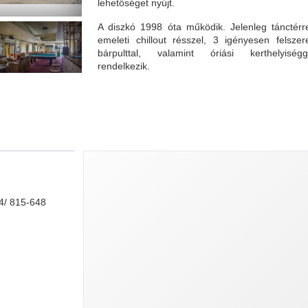
lehetőséget nyújt.
A diszkó 1998 óta működik. Jelenleg tánctérre
emeleti chillout résszel, 3 igényesen felszere
bárpulttal, valamint óriási kerthelyiségg
rendelkezik.
24/ 815-648