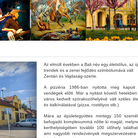
Az elmúlt években a Bali név egy életstílus, az ú
trendek és a zenei fejlődés szimbólumává vált
Zentán és Vajdaság-szerte.
A pizzéria 1986-ban nyitotta meg kapuit
vendégek előtt. Már a nyitást követő hetekben
város kedvelt szórakozóhelyévé vált széles éte
és italkínálatával (pizza, rostélyos stb.).
Mára az épületegyüttes mintegy 150 személ
befogadó komplexummá nőtte ki magát, melyn
kerthelyiségében további 100 ülőhely találhat
ami nagyobb rendezvények megszervezésére 