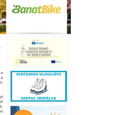
j
 a
 a
l-
yt
ek
ó,
is