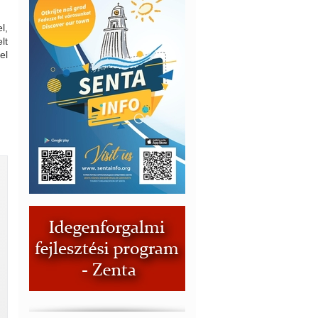
l,
lt
el