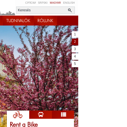
СРПСКИ
SRPSKI
MAGYAR
ENGLISH
TUDNIVALÓK
RÓLUNK
1
2
3
4
5
Rent a Bike