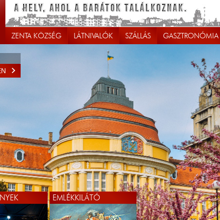
ZENTA KÖZSÉG
LÁTNIVALÓK
SZÁLLÁS
GASZTRONÓMIA
EN
EN
NYEK
EMLÉKKILÁTÓ