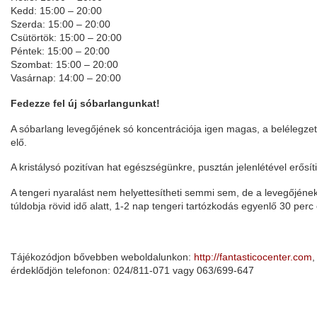
Kedd: 15:00 – 20:00
Szerda: 15:00 – 20:00
Csütörtök: 15:00 – 20:00
Péntek: 15:00 – 20:00
Szombat: 15:00 – 20:00
Vasárnap: 14:00 – 20:00
Fedezze fel új sóbarlangunkat!
A sóbarlang levegőjének só koncentrációja igen magas, a belélegzett 
elő.
A kristálysó pozitívan hat egészségünkre, pusztán jelenlétével erős
A tengeri nyaralást nem helyettesítheti semmi sem, de a levegőjé
túldobja rövid idő alatt, 1-2 nap tengeri tartózkodás egyenlő 30 perc 
Tájékozódjon bővebben weboldalunkon:
http://fantasticocenter.com
,
érdeklődjön telefonon: 024/811-071 vagy 063/699-647