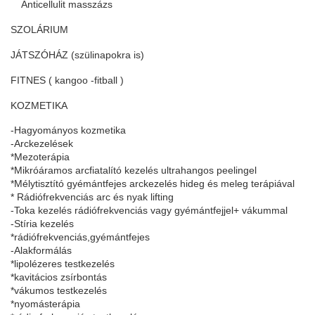
Anticellulit masszázs
SZOLÁRIUM
JÁTSZÓHÁZ (szülinapokra is)
FITNES ( kangoo -fitball )
KOZMETIKA
-Hagyományos kozmetika
-Arckezelések
*Mezoterápia
*Mikróáramos arcfiatalító kezelés ultrahangos peelingel
*Mélytisztító gyémántfejes arckezelés hideg és meleg terápiával
* Rádiófrekvenciás arc és nyak lifting
-Toka kezelés rádiófrekvenciás vagy gyémántfejjel+ vákummal
-Stíria kezelés
*rádiófrekvenciás,gyémántfejes
-Alakformálás
*lipolézeres testkezelés
*kavitácios zsírbontás
*vákumos testkezelés
*nyomásterápia